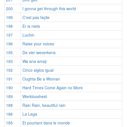
200
I gonna get through this world
199
C'est pas façile
198
Er is niets
197
Luchin
196
Raise your voices
195
De vier weverkens
193
Wa ana amsji
192
Cinco siglos igual
191
Oughta Be a Woman
190
Hard Times Come Again no More
189
Werkloosheid
188
Rain Rain, beautiful rain
186
La Lega
185
Et pourtant dans le monde