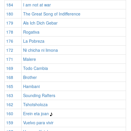
184
I am not at war
180
The Great Song of Indifference
179
Als Ich Dich Gebar
178
Rogativa
176
La Pobreza
172
Ni chicha ni limona
171
Malere
169
Todo Cambia
168
Brother
165
Hambani
163
Sounding Rafters
162
Tshotsholoza
160
Erein eta joan
159
Vuelvo para vivir