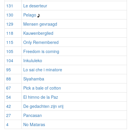
131
Le deserteur
130
Pelago
129
Mensen gevraagd
118
Kauwenberglied
115
Only Remembered
105
Freedom is coming
104
Inkululeko
95
Lo sai che i minatore
88
Siyahamba
67
Pick a bale of cotton
54
El himno de la Paz
42
De gedachten zijn vrij
27
Pancasan
4
No Mataras