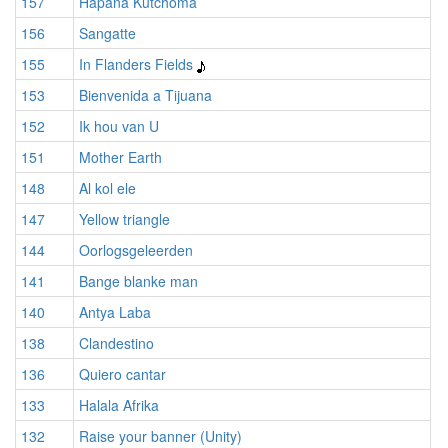
157
Hapana Kutchoma
156
Sangatte
155
In Flanders Fields
153
Bienvenida a Tijuana
152
Ik hou van U
151
Mother Earth
148
Al kol ele
147
Yellow triangle
144
Oorlogsgeleerden
141
Bange blanke man
140
Antya Laba
138
Clandestino
136
Quiero cantar
133
Halala Afrika
132
Raise your banner (Unity)