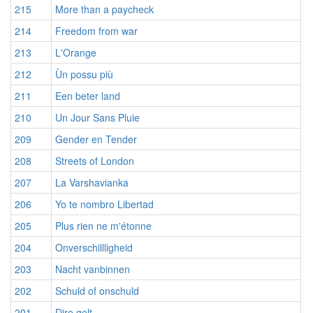
215
More than a paycheck
214
Freedom from war
213
L'Orange
212
Ùn possu più
211
Een beter land
210
Un Jour Sans Pluie
209
Gender en Tender
208
Streets of London
207
La Varshavianka
206
Yo te nombro Libertad
205
Plus rien ne m'étonne
204
Onverschillligheid
203
Nacht vanbinnen
202
Schuld of onschuld
201
Dire gelt