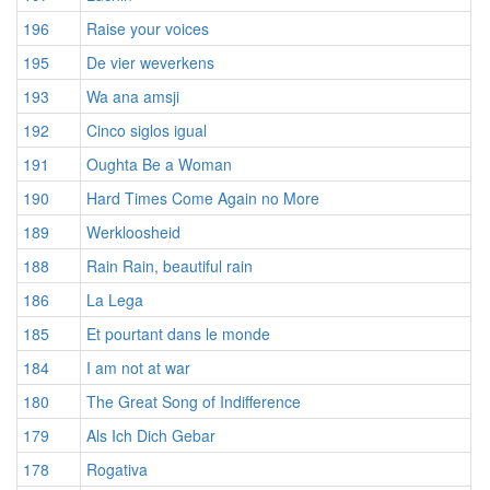
196
Raise your voices
195
De vier weverkens
193
Wa ana amsji
192
Cinco siglos igual
191
Oughta Be a Woman
190
Hard Times Come Again no More
189
Werkloosheid
188
Rain Rain, beautiful rain
186
La Lega
185
Et pourtant dans le monde
184
I am not at war
180
The Great Song of Indifference
179
Als Ich Dich Gebar
178
Rogativa