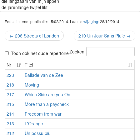
die langzaam van mijn lippen
de jarenlange twijfel likt
Eerste internet publicatie: 15/02/2014. Laatste
wijziging:
28/12/2014
←
208 Streets of London
210 Un Jour Sans Pluie
→
Zoeken
Toon ook het oude repertoire
Nr
Titel
223
Ballade van de Zee
218
Moving
217
Which Side are you On
215
More than a paycheck
214
Freedom from war
213
L'Orange
212
Ùn possu più