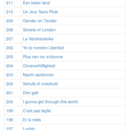
211
Een beter land
210
Un Jour Sans Pluie
209
Gender en Tender
208
Streets of London
207
La Varshavianka
206
Yo te nombro Libertad
205
Plus rien ne m'étonne
204
Onverschillligheid
203
Nacht vanbinnen
202
Schuld of onschuld
201
Dire gelt
200
I gonna get through this world
199
C'est pas façile
198
Er is niets
197
Luchin