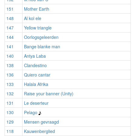
151
Mother Earth
148
Al kol ele
147
Yellow triangle
144
Oorlogsgeleerden
141
Bange blanke man
140
Antya Laba
138
Clandestino
136
Quiero cantar
133
Halala Afrika
132
Raise your banner (Unity)
131
Le deserteur
130
Pelago
129
Mensen gevraagd
118
Kauwenberglied