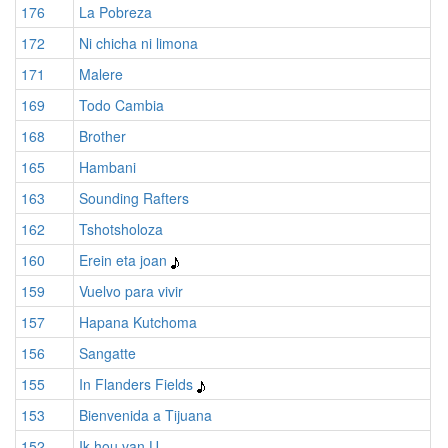
176
La Pobreza
172
Ni chicha ni limona
171
Malere
169
Todo Cambia
168
Brother
165
Hambani
163
Sounding Rafters
162
Tshotsholoza
160
Erein eta joan
159
Vuelvo para vivir
157
Hapana Kutchoma
156
Sangatte
155
In Flanders Fields
153
Bienvenida a Tijuana
152
Ik hou van U