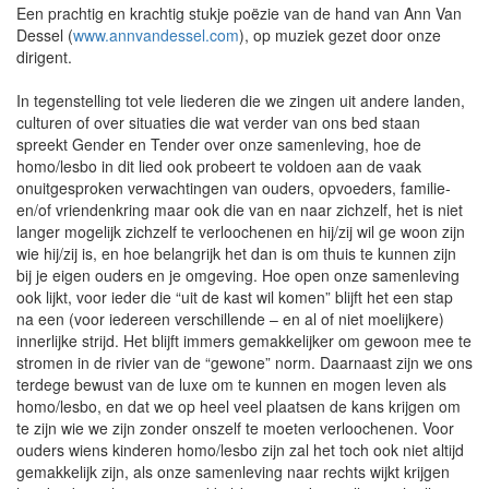
Een prachtig en krachtig stukje poëzie van de hand van Ann Van
Dessel (
www.annvandessel.com
), op muziek gezet door onze
dirigent.
In tegenstelling tot vele liederen die we zingen uit andere landen,
culturen of over situaties die wat verder van ons bed staan
spreekt Gender en Tender over onze samenleving, hoe de
homo/lesbo in dit lied ook probeert te voldoen aan de vaak
onuitgesproken verwachtingen van ouders, opvoeders, familie-
en/of vriendenkring maar ook die van en naar zichzelf, het is niet
langer mogelijk zichzelf te verloochenen en hij/zij wil ge woon zijn
wie hij/zij is, en hoe belangrijk het dan is om thuis te kunnen zijn
bij je eigen ouders en je omgeving. Hoe open onze samenleving
ook lijkt, voor ieder die “uit de kast wil komen” blijft het een stap
na een (voor iedereen verschillende – en al of niet moelijkere)
innerlijke strijd. Het blijft immers gemakkelijker om gewoon mee te
stromen in de rivier van de “gewone” norm. Daarnaast zijn we ons
terdege bewust van de luxe om te kunnen en mogen leven als
homo/lesbo, en dat we op heel veel plaatsen de kans krijgen om
te zijn wie we zijn zonder onszelf te moeten verloochenen. Voor
ouders wiens kinderen homo/lesbo zijn zal het toch ook niet altijd
gemakkelijk zijn, als onze samenleving naar rechts wijkt krijgen