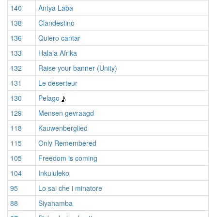
140
Antya Laba
138
Clandestino
136
Quiero cantar
133
Halala Afrika
132
Raise your banner (Unity)
131
Le deserteur
130
Pelago
129
Mensen gevraagd
118
Kauwenberglied
115
Only Remembered
105
Freedom is coming
104
Inkululeko
95
Lo sai che i minatore
88
Siyahamba