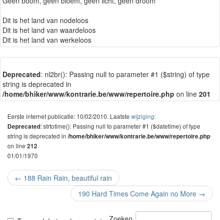
Geen boom, geen bloem, geen licht, geen droom
Dit is het land van nodeloos
Dit is het land van waardeloos
Dit is het land van werkeloos
Deprecated
: nl2br(): Passing null to parameter #1 ($string) of type
string is deprecated in
/home/bhiker/www/kontrarie.be/www/repertoire.php
on line
201
Eerste internet publicatie: 10/02/2010. Laatste
wijziging:
: strtotime(): Passing null to parameter #1 ($datetime) of type
Deprecated
string is deprecated in
/home/bhiker/www/kontrarie.be/www/repertoire.php
on line
212
01/01/1970
←
188 Rain Rain, beautiful rain
190 Hard Times Come Again no More
→
Zoeken