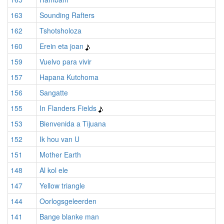
163
Sounding Rafters
162
Tshotsholoza
160
Erein eta joan
159
Vuelvo para vivir
157
Hapana Kutchoma
156
Sangatte
155
In Flanders Fields
153
Bienvenida a Tijuana
152
Ik hou van U
151
Mother Earth
148
Al kol ele
147
Yellow triangle
144
Oorlogsgeleerden
141
Bange blanke man