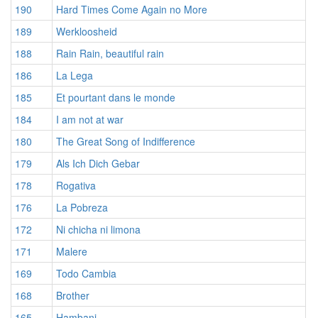
190
Hard Times Come Again no More
189
Werkloosheid
188
Rain Rain, beautiful rain
186
La Lega
185
Et pourtant dans le monde
184
I am not at war
180
The Great Song of Indifference
179
Als Ich Dich Gebar
178
Rogativa
176
La Pobreza
172
Ni chicha ni limona
171
Malere
169
Todo Cambia
168
Brother
165
Hambani