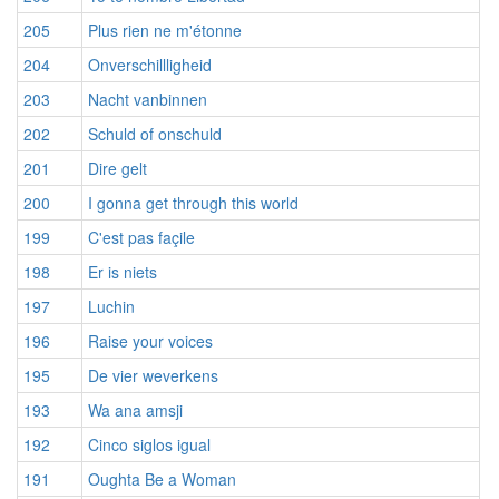
205
Plus rien ne m'étonne
204
Onverschillligheid
203
Nacht vanbinnen
202
Schuld of onschuld
201
Dire gelt
200
I gonna get through this world
199
C'est pas façile
198
Er is niets
197
Luchin
196
Raise your voices
195
De vier weverkens
193
Wa ana amsji
192
Cinco siglos igual
191
Oughta Be a Woman