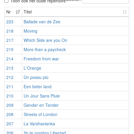
Toon ook het oude repertoire
Nr
Titel
223
Ballade van de Zee
218
Moving
217
Which Side are you On
215
More than a paycheck
214
Freedom from war
213
L'Orange
212
Ùn possu più
211
Een beter land
210
Un Jour Sans Pluie
209
Gender en Tender
208
Streets of London
207
La Varshavianka
206
Yo te nombro Libertad