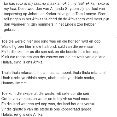
Ek kan rock in my taal, ek maak amok in my taal, ek kan skok in
my taal
. Deze woorden van Amanda Strydom zijn perfect van
toepassing op Johannes Kerkorrel volgens Tom Lanoye. Rock-'n-
roll zingen in het Afrikaans deed dit de Afrikaners veel meer pijn
dan wanneer hij zijn nummers in het Engels zou hebben
gebracht.
Toe die wêreld hier nog jong was en die horison wyd en oop
Was dit groen hier in die halfrond, suid van die ewenaar
En in die skemer as die son sak en die beeste huis toe loop
Klink die roepstem van die vrouwe oor die heuvels van die land:
Halala, ewig is ons Afrika.
Thula thula mtanami, thula thula sanaboni, thula thula mtanami,
Ubab uzobuya sihlale naye, ubab uzobuya sihlale sonke,
Hmmm-Hmmm
Toe kom die skepe uit die weste, wit seile oor die see
Om te vra vir koos en water en te bly vir so veel meer.
En die land wat een tyd oop was, die land het ons verruil
Vir die ghetto’s van die stede is ons koperdraad gegee.
Halala, ewig is ons Afrika