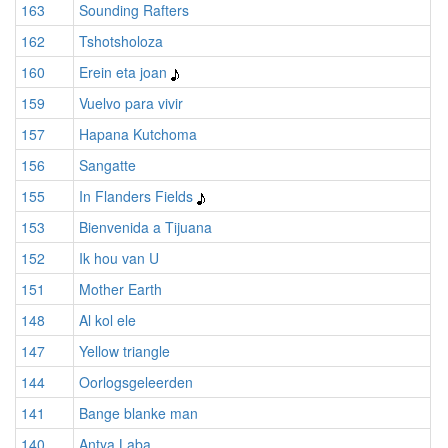
163
Sounding Rafters
162
Tshotsholoza
160
Erein eta joan
159
Vuelvo para vivir
157
Hapana Kutchoma
156
Sangatte
155
In Flanders Fields
153
Bienvenida a Tijuana
152
Ik hou van U
151
Mother Earth
148
Al kol ele
147
Yellow triangle
144
Oorlogsgeleerden
141
Bange blanke man
140
Antya Laba