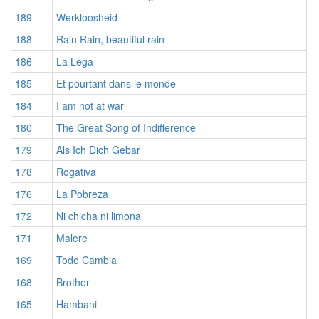
189
Werkloosheid
188
Rain Rain, beautiful rain
186
La Lega
185
Et pourtant dans le monde
184
I am not at war
180
The Great Song of Indifference
179
Als Ich Dich Gebar
178
Rogativa
176
La Pobreza
172
Ni chicha ni limona
171
Malere
169
Todo Cambia
168
Brother
165
Hambani