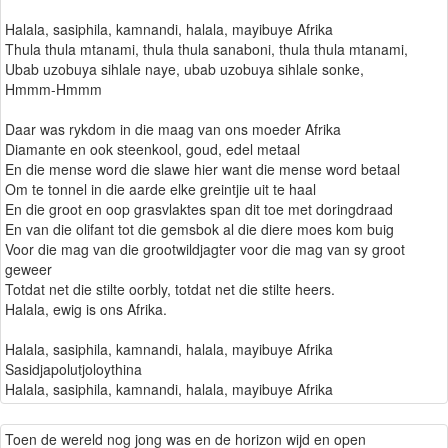
Halala, sasiphila, kamnandi, halala, mayibuye Afrika
Thula thula mtanami, thula thula sanaboni, thula thula mtanami,
Ubab uzobuya sihlale naye, ubab uzobuya sihlale sonke,
Hmmm-Hmmm
Daar was rykdom in die maag van ons moeder Afrika
Diamante en ook steenkool, goud, edel metaal
En die mense word die slawe hier want die mense word betaal
Om te tonnel in die aarde elke greintjie uit te haal
En die groot en oop grasvlaktes span dit toe met doringdraad
En van die olifant tot die gemsbok al die diere moes kom buig
Voor die mag van die grootwildjagter voor die mag van sy groot
geweer
Totdat net die stilte oorbly, totdat net die stilte heers.
Halala, ewig is ons Afrika.
Halala, sasiphila, kamnandi, halala, mayibuye Afrika
Sasidjapolutjoloythina
Halala, sasiphila, kamnandi, halala, mayibuye Afrika
Toen de wereld nog jong was en de horizon wijd en open