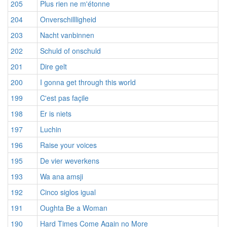
205
Plus rien ne m'étonne
204
Onverschillligheid
203
Nacht vanbinnen
202
Schuld of onschuld
201
Dire gelt
200
I gonna get through this world
199
C'est pas façile
198
Er is niets
197
Luchin
196
Raise your voices
195
De vier weverkens
193
Wa ana amsji
192
Cinco siglos igual
191
Oughta Be a Woman
190
Hard Times Come Again no More