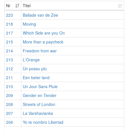
Nr
Titel
223
Ballade van de Zee
218
Moving
217
Which Side are you On
215
More than a paycheck
214
Freedom from war
213
L'Orange
212
Ùn possu più
211
Een beter land
210
Un Jour Sans Pluie
209
Gender en Tender
208
Streets of London
207
La Varshavianka
206
Yo te nombro Libertad