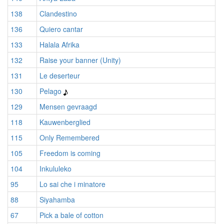
138
Clandestino
136
Quiero cantar
133
Halala Afrika
132
Raise your banner (Unity)
131
Le deserteur
130
Pelago
129
Mensen gevraagd
118
Kauwenberglied
115
Only Remembered
105
Freedom is coming
104
Inkululeko
95
Lo sai che i minatore
88
Siyahamba
67
Pick a bale of cotton