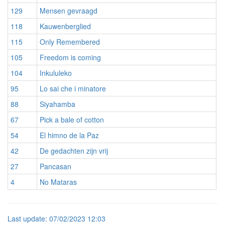
129
Mensen gevraagd
118
Kauwenberglied
115
Only Remembered
105
Freedom is coming
104
Inkululeko
95
Lo sai che i minatore
88
Siyahamba
67
Pick a bale of cotton
54
El himno de la Paz
42
De gedachten zijn vrij
27
Pancasan
4
No Mataras
Last
update:
07/02/2023 12:03