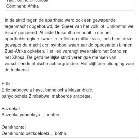
Continent: Afrika
In de strijd tegen de apartheid werd ook een gewapende
tegenmacht opgebouwd, de ‘Speer van het volk’ of ‘Umkontho we
Siswe’ genoemd. Al lukte Umkontho er nooit in om het
apartheidsregime zwaar te treffen op militair vlak, toch bleef deze
gewapende macht een symbool waarnaar de opposanten binnen
Zuid-Afrika opkeken. Het lied verenigt twee talen: het Sotho en
het Xhosa. De gezamenlijke strijd verenigde mensen van
verschillende etnische achtergronden. Het blijft een uitdaging voor
de toekomst.
Erile !
Erile baboeyela haye, batholocha Mozambiqie,
banyolochela Zimbabwe, maboeroe arobetse.
Bazoeka!
Bazoeka yaboelaya … motho.
Oemkhonto!
Oemkhonto oezkoeloela… botha.