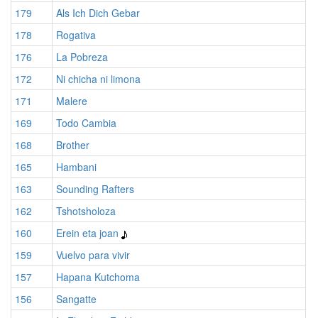
179
Als Ich Dich Gebar
178
Rogativa
176
La Pobreza
172
Ni chicha ni limona
171
Malere
169
Todo Cambia
168
Brother
165
Hambani
163
Sounding Rafters
162
Tshotsholoza
160
Erein eta joan
159
Vuelvo para vivir
157
Hapana Kutchoma
156
Sangatte