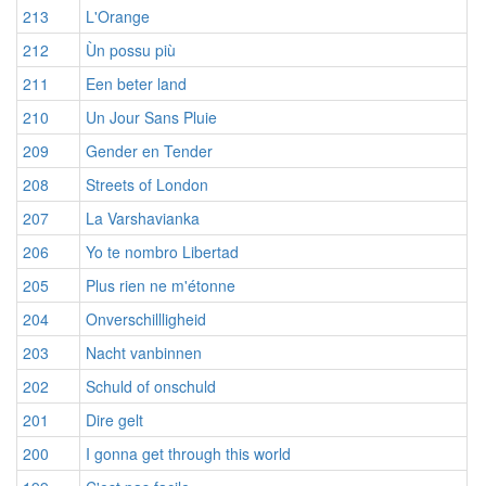
213
L'Orange
212
Ùn possu più
211
Een beter land
210
Un Jour Sans Pluie
209
Gender en Tender
208
Streets of London
207
La Varshavianka
206
Yo te nombro Libertad
205
Plus rien ne m'étonne
204
Onverschillligheid
203
Nacht vanbinnen
202
Schuld of onschuld
201
Dire gelt
200
I gonna get through this world