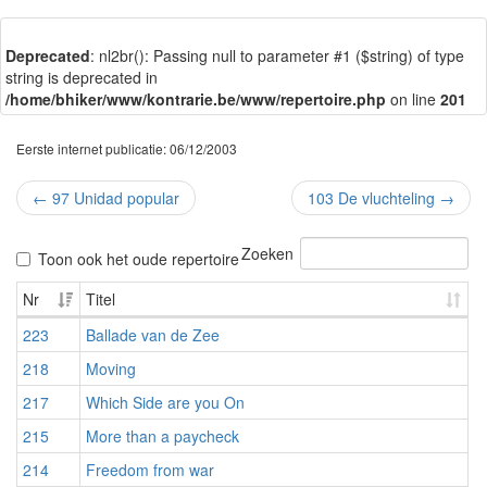
Deprecated
: nl2br(): Passing null to parameter #1 ($string) of type
string is deprecated in
/home/bhiker/www/kontrarie.be/www/repertoire.php
on line
201
Eerste internet publicatie: 06/12/2003
←
97 Unidad popular
103 De vluchteling
→
Zoeken
Toon ook het oude repertoire
Nr
Titel
223
Ballade van de Zee
218
Moving
217
Which Side are you On
215
More than a paycheck
214
Freedom from war