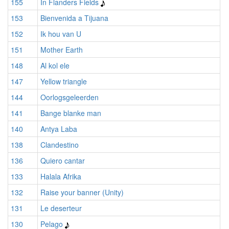
155
In Flanders Fields
153
Bienvenida a Tijuana
152
Ik hou van U
151
Mother Earth
148
Al kol ele
147
Yellow triangle
144
Oorlogsgeleerden
141
Bange blanke man
140
Antya Laba
138
Clandestino
136
Quiero cantar
133
Halala Afrika
132
Raise your banner (Unity)
131
Le deserteur
130
Pelago