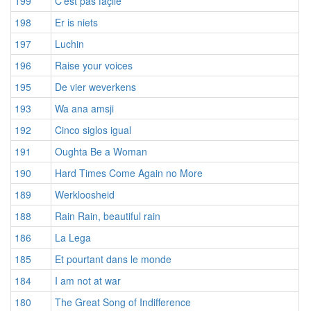
199
C'est pas façile
198
Er is niets
197
Luchin
196
Raise your voices
195
De vier weverkens
193
Wa ana amsji
192
Cinco siglos igual
191
Oughta Be a Woman
190
Hard Times Come Again no More
189
Werkloosheid
188
Rain Rain, beautiful rain
186
La Lega
185
Et pourtant dans le monde
184
I am not at war
180
The Great Song of Indifference