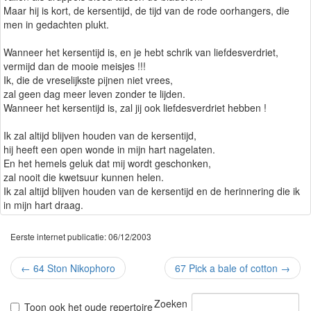
Maar hij is kort, de kersentijd, de tijd van de rode oorhangers, die
men in gedachten plukt.
Wanneer het kersentijd is, en je hebt schrik van liefdesverdriet,
vermijd dan de mooie meisjes !!!
Ik, die de vreselijkste pijnen niet vrees,
zal geen dag meer leven zonder te lijden.
Wanneer het kersentijd is, zal jij ook liefdesverdriet hebben !
Ik zal altijd blijven houden van de kersentijd,
hij heeft een open wonde in mijn hart nagelaten.
En het hemels geluk dat mij wordt geschonken,
zal nooit die kwetsuur kunnen helen.
Ik zal altijd blijven houden van de kersentijd en de herinnering die ik
in mijn hart draag.
Eerste internet publicatie: 06/12/2003
←
64 Ston Nikophoro
67 Pick a bale of cotton
→
Zoeken
Toon ook het oude repertoire