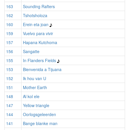
163
Sounding Rafters
162
Tshotsholoza
160
Erein eta joan
159
Vuelvo para vivir
157
Hapana Kutchoma
156
Sangatte
155
In Flanders Fields
153
Bienvenida a Tijuana
152
Ik hou van U
151
Mother Earth
148
Al kol ele
147
Yellow triangle
144
Oorlogsgeleerden
141
Bange blanke man