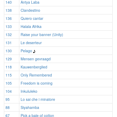
140
Antya Laba
138
Clandestino
136
Quiero cantar
133
Halala Afrika
132
Raise your banner (Unity)
131
Le deserteur
130
Pelago
129
Mensen gevraagd
118
Kauwenberglied
115
Only Remembered
105
Freedom is coming
104
Inkululeko
95
Lo sai che i minatore
88
Siyahamba
67
Pick a bale of cotton