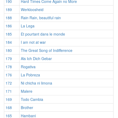
190
Hard Times Come Again no More
189
Werkloosheid
188
Rain Rain, beautiful rain
186
La Lega
185
Et pourtant dans le monde
184
I am not at war
180
The Great Song of Indifference
179
Als Ich Dich Gebar
178
Rogativa
176
La Pobreza
172
Ni chicha ni limona
171
Malere
169
Todo Cambia
168
Brother
165
Hambani