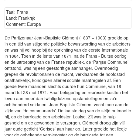
Taal: Frans
Land: Frankrijk
Continent: Europa
De Parijzenaar Jean-Baptiste Clément (1837 – 1903) groeide op
in een tijd van stijgende politieke bewustwording van de arbeiders
en was hij vol hoop bij de oprichting van de eerste Internationale
in 1864. Toen in de lente van 1871, na de Frans - Duitse oorlog
en de uitroeping van de Franse republiek, de ‘Parijse Commune’
ontstond, was hij een geestdriftige aanhanger. Overmoedig
grepen de revolutionairen de macht, verklaarden de hoofdstad
onafhankelijk, kondigden allerlei sociale maatregelen af. Een
goede twee maanden slechts duurde hun Commune, van 18
maart tot 28 mei 1871. Haar belegering en repressie kostten het
leven aan meer dan twintigduizend opstandelingen en zo’n
achthonderd soldaten. Jean-Baptiste Clément vocht mee aan de
zijde van ‘de communards’. De laatste dag van de strijd ontmoette
hij, op de barricade een arbeidster, Louise. Zij was te hulp
gesneld om de gewonden te verzorgen. Clément droeg zijn vijf
jaar oude gedicht ‘Cerises’ aan haar op. Later groeide het liedje
voor de onbekende verpleegster op de barricade tot een