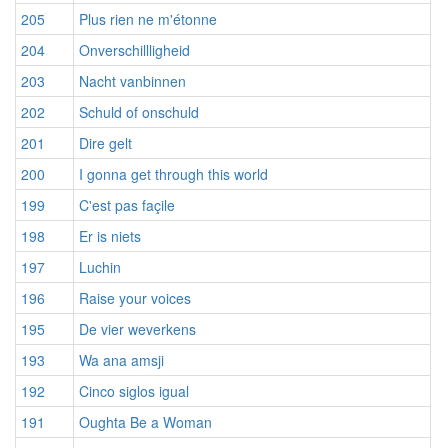
205
Plus rien ne m'étonne
204
Onverschillligheid
203
Nacht vanbinnen
202
Schuld of onschuld
201
Dire gelt
200
I gonna get through this world
199
C'est pas façile
198
Er is niets
197
Luchin
196
Raise your voices
195
De vier weverkens
193
Wa ana amsji
192
Cinco siglos igual
191
Oughta Be a Woman