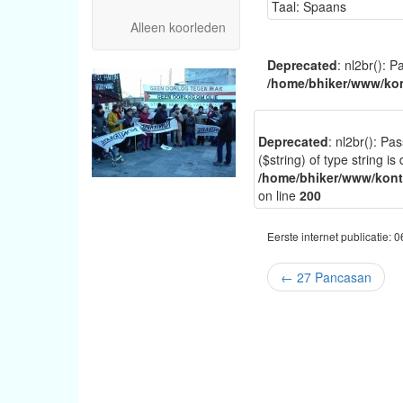
Taal: Spaans
Alleen koorleden
Deprecated
: nl2br(): P
/home/bhiker/www/kon
Deprecated
: nl2br(): Pa
($string) of type string is
/home/bhiker/www/kontr
on line
200
Eerste internet publicatie: 
←
27 Pancasan