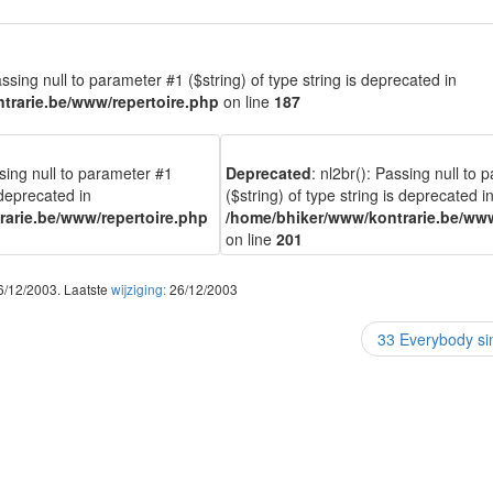
assing null to parameter #1 ($string) of type string is deprecated in
trarie.be/www/repertoire.php
on line
187
ssing null to parameter #1
Deprecated
: nl2br(): Passing null to
 deprecated in
($string) of type string is deprecated i
arie.be/www/repertoire.php
/home/bhiker/www/kontrarie.be/www
on line
201
06/12/2003. Laatste
wijziging:
26/12/2003
33 Everybody s