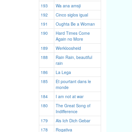
193
Wa ana amsji
192
Cinco siglos igual
191
Oughta Be a Woman
190
Hard Times Come
Again no More
189
Werkloosheid
188
Rain Rain, beautiful
rain
186
La Lega
185
Et pourtant dans le
monde
184
I am not at war
180
The Great Song of
Indifference
179
Als Ich Dich Gebar
178
Rogativa