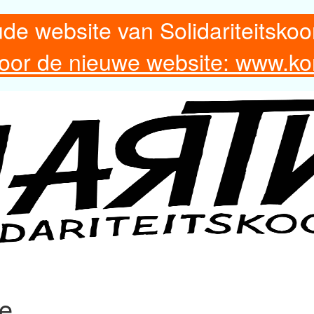
ude website van Solidariteitskoo
 voor de nieuwe website: www.ko
re