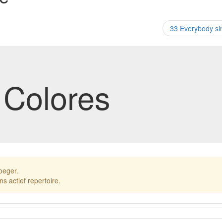
33 Everybody s
 Colores
oeger.
ns actief repertoire.