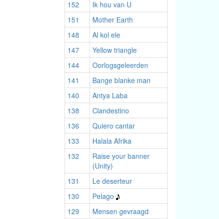
152
Ik hou van U
151
Mother Earth
148
Al kol ele
147
Yellow triangle
144
Oorlogsgeleerden
141
Bange blanke man
140
Antya Laba
138
Clandestino
136
Quiero cantar
133
Halala Afrika
132
Raise your banner
(Unity)
131
Le deserteur
130
Pelago
129
Mensen gevraagd