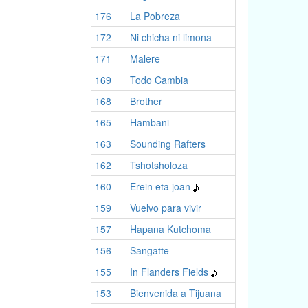
176
La Pobreza
172
Ni chicha ni limona
171
Malere
169
Todo Cambia
168
Brother
165
Hambani
163
Sounding Rafters
162
Tshotsholoza
160
Erein eta joan
159
Vuelvo para vivir
157
Hapana Kutchoma
156
Sangatte
155
In Flanders Fields
153
Bienvenida a Tijuana