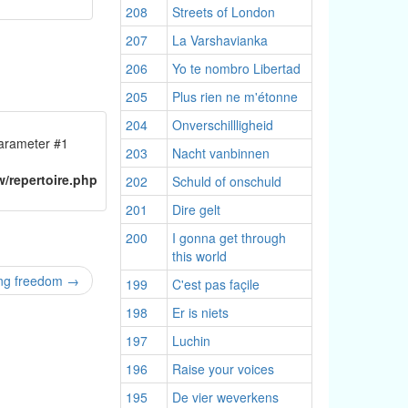
208
Streets of London
207
La Varshavianka
206
Yo te nombro Libertad
205
Plus rien ne m'étonne
204
Onverschillligheid
 parameter #1
203
Nacht vanbinnen
n
/repertoire.php
202
Schuld of onschuld
201
Dire gelt
200
I gonna get through
this world
ing freedom
→
199
C'est pas façile
198
Er is niets
197
Luchin
196
Raise your voices
195
De vier weverkens