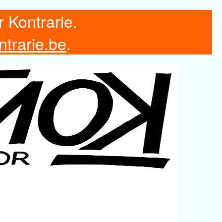
r Kontrarie.
ntrarie.be
.