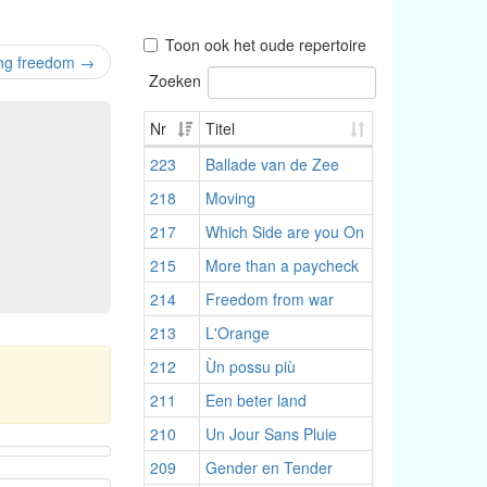
Toon ook het oude repertoire
ing freedom
→
Zoeken
Nr
Titel
223
Ballade van de Zee
218
Moving
217
Which Side are you On
215
More than a paycheck
214
Freedom from war
213
L'Orange
212
Ùn possu più
211
Een beter land
210
Un Jour Sans Pluie
209
Gender en Tender