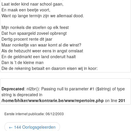
Laat ieder kind naar school gaan,
En maak een beetje voort,
Want op lange termijn zijn we allemaal dood.
Mijn nonkels die stoefen op elk feest
Dat hun spaargeld zoveel opbrengt
Dertig procent rente dit jaar
Maar nonkeltje van waar komt al die winst?
Als de hebzucht weer eens in angst omslaat
En de geldmarkt een land onderuit haalt
Dan is ’t de kleine man
Die de rekening betaalt en daarom eisen wij in koor:
Deprecated
: nl2br(): Passing null to parameter #1 ($string) of type
string is deprecated in
/home/bhiker/www/kontrarie.be/www/repertoire.php
on line
201
Eerste internet publicatie: 06/12/2003
←
144 Oorlogsgeleerden