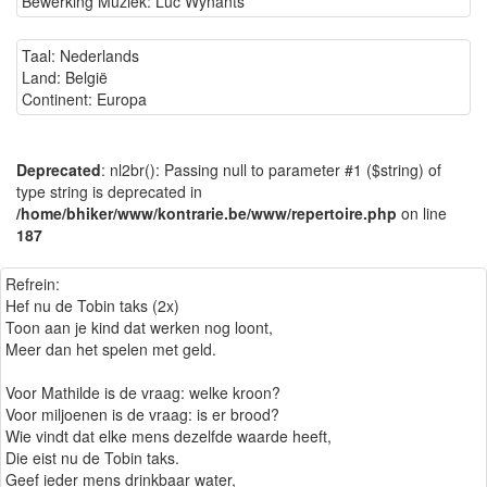
Bewerking Muziek: Luc Wynants
Taal: Nederlands
Land: België
Continent: Europa
Deprecated
: nl2br(): Passing null to parameter #1 ($string) of
type string is deprecated in
/home/bhiker/www/kontrarie.be/www/repertoire.php
on line
187
Refrein:
Hef nu de Tobin taks (2x)
Toon aan je kind dat werken nog loont,
Meer dan het spelen met geld.
Voor Mathilde is de vraag: welke kroon?
Voor miljoenen is de vraag: is er brood?
Wie vindt dat elke mens dezelfde waarde heeft,
Die eist nu de Tobin taks.
Geef ieder mens drinkbaar water,