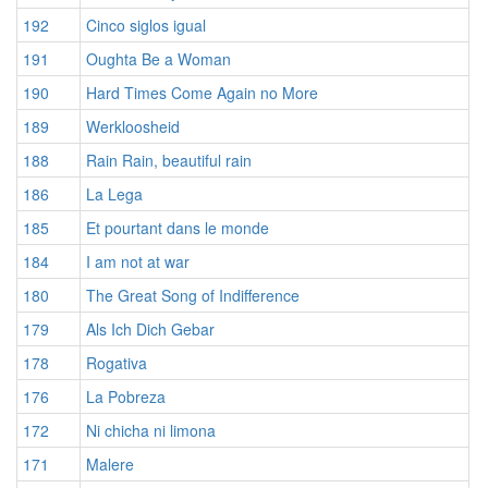
192
Cinco siglos igual
191
Oughta Be a Woman
190
Hard Times Come Again no More
189
Werkloosheid
188
Rain Rain, beautiful rain
186
La Lega
185
Et pourtant dans le monde
184
I am not at war
180
The Great Song of Indifference
179
Als Ich Dich Gebar
178
Rogativa
176
La Pobreza
172
Ni chicha ni limona
171
Malere