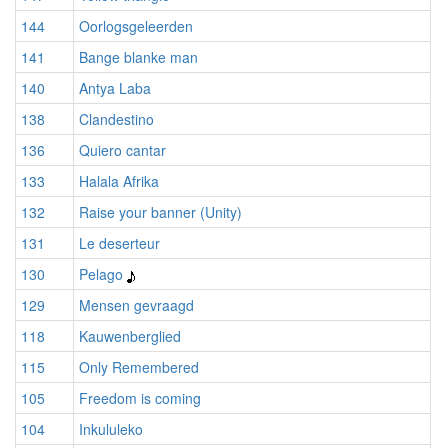
144
Oorlogsgeleerden
141
Bange blanke man
140
Antya Laba
138
Clandestino
136
Quiero cantar
133
Halala Afrika
132
Raise your banner (Unity)
131
Le deserteur
130
Pelago
129
Mensen gevraagd
118
Kauwenberglied
115
Only Remembered
105
Freedom is coming
104
Inkululeko