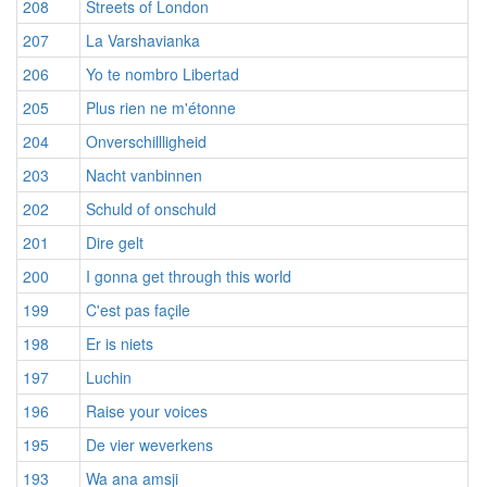
208
Streets of London
207
La Varshavianka
206
Yo te nombro Libertad
205
Plus rien ne m'étonne
204
Onverschillligheid
203
Nacht vanbinnen
202
Schuld of onschuld
201
Dire gelt
200
I gonna get through this world
199
C'est pas façile
198
Er is niets
197
Luchin
196
Raise your voices
195
De vier weverkens
193
Wa ana amsji