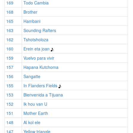
169
Todo Cambia
168
Brother
165
Hambani
163
Sounding Rafters
162
Tshotsholoza
160
Erein eta joan
159
Vuelvo para vivir
157
Hapana Kutchoma
156
Sangatte
155
In Flanders Fields
153
Bienvenida a Tijuana
152
Ik hou van U
151
Mother Earth
148
Al kol ele
147
Yellow triangle