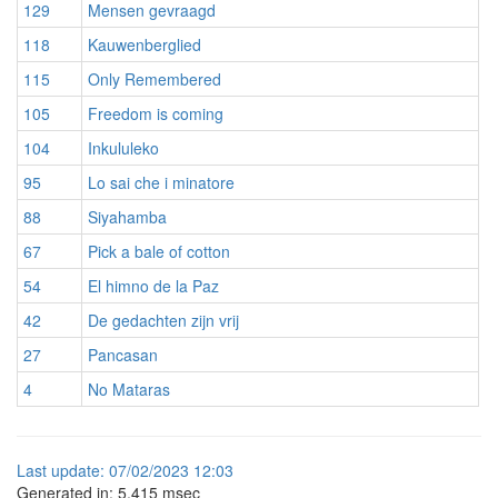
129
Mensen gevraagd
118
Kauwenberglied
115
Only Remembered
105
Freedom is coming
104
Inkululeko
95
Lo sai che i minatore
88
Siyahamba
67
Pick a bale of cotton
54
El himno de la Paz
42
De gedachten zijn vrij
27
Pancasan
4
No Mataras
Last
update:
07/02/2023 12:03
Generated in: 5.415 msec