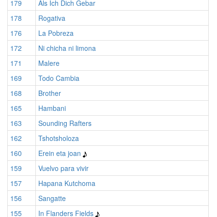
179
Als Ich Dich Gebar
178
Rogativa
176
La Pobreza
172
Ni chicha ni limona
171
Malere
169
Todo Cambia
168
Brother
165
Hambani
163
Sounding Rafters
162
Tshotsholoza
160
Erein eta joan
159
Vuelvo para vivir
157
Hapana Kutchoma
156
Sangatte
155
In Flanders Fields