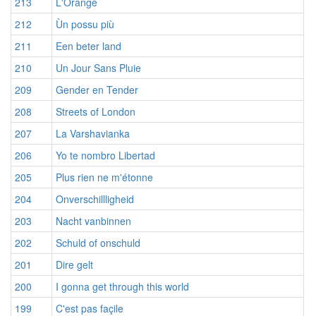
213
L'Orange
212
Ùn possu più
211
Een beter land
210
Un Jour Sans Pluie
209
Gender en Tender
208
Streets of London
207
La Varshavianka
206
Yo te nombro Libertad
205
Plus rien ne m'étonne
204
Onverschillligheid
203
Nacht vanbinnen
202
Schuld of onschuld
201
Dire gelt
200
I gonna get through this world
199
C'est pas façile