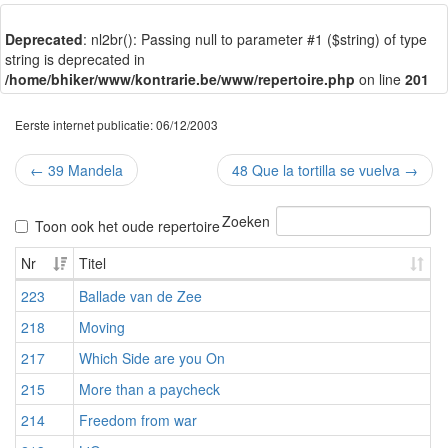
Deprecated
: nl2br(): Passing null to parameter #1 ($string) of type
string is deprecated in
/home/bhiker/www/kontrarie.be/www/repertoire.php
on line
201
Eerste internet publicatie: 06/12/2003
←
39 Mandela
48 Que la tortilla se vuelva
→
Zoeken
Toon ook het oude repertoire
Nr
Titel
223
Ballade van de Zee
218
Moving
217
Which Side are you On
215
More than a paycheck
214
Freedom from war