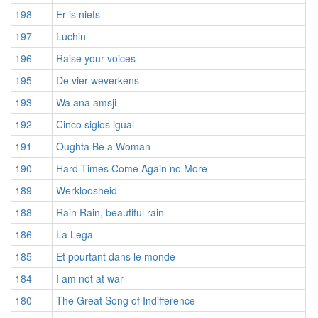
198
Er is niets
197
Luchin
196
Raise your voices
195
De vier weverkens
193
Wa ana amsji
192
Cinco siglos igual
191
Oughta Be a Woman
190
Hard Times Come Again no More
189
Werkloosheid
188
Rain Rain, beautiful rain
186
La Lega
185
Et pourtant dans le monde
184
I am not at war
180
The Great Song of Indifference