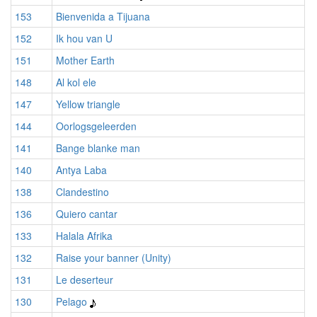
153
Bienvenida a Tijuana
152
Ik hou van U
151
Mother Earth
148
Al kol ele
147
Yellow triangle
144
Oorlogsgeleerden
141
Bange blanke man
140
Antya Laba
138
Clandestino
136
Quiero cantar
133
Halala Afrika
132
Raise your banner (Unity)
131
Le deserteur
130
Pelago