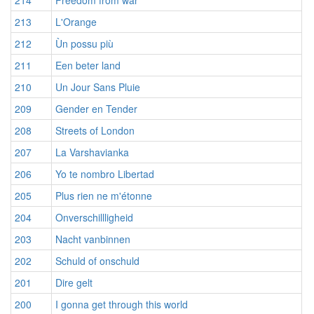
214
Freedom from war
213
L'Orange
212
Ùn possu più
211
Een beter land
210
Un Jour Sans Pluie
209
Gender en Tender
208
Streets of London
207
La Varshavianka
206
Yo te nombro Libertad
205
Plus rien ne m'étonne
204
Onverschillligheid
203
Nacht vanbinnen
202
Schuld of onschuld
201
Dire gelt
200
I gonna get through this world