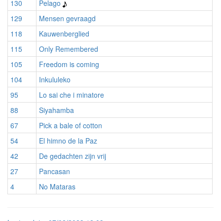
130
Pelago
129
Mensen gevraagd
118
Kauwenberglied
115
Only Remembered
105
Freedom is coming
104
Inkululeko
95
Lo sai che i minatore
88
Siyahamba
67
Pick a bale of cotton
54
El himno de la Paz
42
De gedachten zijn vrij
27
Pancasan
4
No Mataras