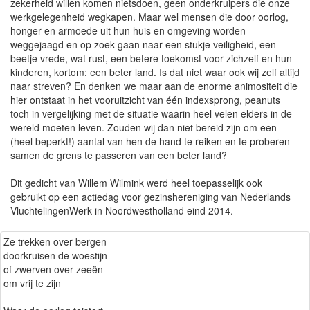
zekerheid willen komen nietsdoen, geen onderkruipers die onze
werkgelegenheid wegkapen. Maar wel mensen die door oorlog,
honger en armoede uit hun huis en omgeving worden
weggejaagd en op zoek gaan naar een stukje veiligheid, een
beetje vrede, wat rust, een betere toekomst voor zichzelf en hun
kinderen, kortom: een beter land. Is dat niet waar ook wij zelf altijd
naar streven? En denken we maar aan de enorme animositeit die
hier ontstaat in het vooruitzicht van één indexsprong, peanuts
toch in vergelijking met de situatie waarin heel velen elders in de
wereld moeten leven. Zouden wij dan niet bereid zijn om een
(heel beperkt!) aantal van hen de hand te reiken en te proberen
samen de grens te passeren van een beter land?
Dit gedicht van Willem Wilmink werd heel toepasselijk ook
gebruikt op een actiedag voor gezinshereniging van Nederlands
VluchtelingenWerk in Noordwestholland eind 2014.
Ze trekken over bergen
doorkruisen de woestijn
of zwerven over zeeën
om vrij te zijn