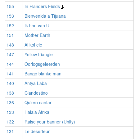
155
In Flanders Fields
153
Bienvenida a Tijuana
152
Ik hou van U
151
Mother Earth
148
Al kol ele
147
Yellow triangle
144
Oorlogsgeleerden
141
Bange blanke man
140
Antya Laba
138
Clandestino
136
Quiero cantar
133
Halala Afrika
132
Raise your banner (Unity)
131
Le deserteur