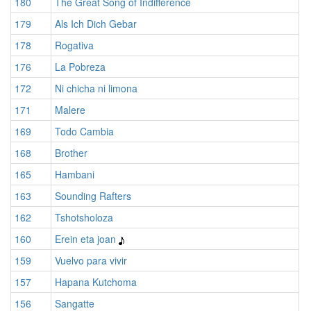
180
The Great Song of Indifference
179
Als Ich Dich Gebar
178
Rogativa
176
La Pobreza
172
Ni chicha ni limona
171
Malere
169
Todo Cambia
168
Brother
165
Hambani
163
Sounding Rafters
162
Tshotsholoza
160
Erein eta joan
159
Vuelvo para vivir
157
Hapana Kutchoma
156
Sangatte