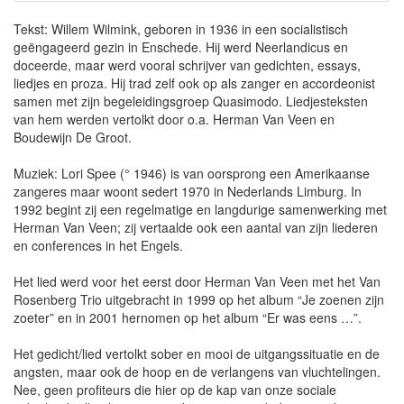
Tekst: Willem Wilmink, geboren in 1936 in een socialistisch
geëngageerd gezin in Enschede. Hij werd Neerlandicus en
doceerde, maar werd vooral schrijver van gedichten, essays,
liedjes en proza. Hij trad zelf ook op als zanger en accordeonist
samen met zijn begeleidingsgroep Quasimodo. Liedjesteksten
van hem werden vertolkt door o.a. Herman Van Veen en
Boudewijn De Groot.
Muziek: Lori Spee (° 1946) is van oorsprong een Amerikaanse
zangeres maar woont sedert 1970 in Nederlands Limburg. In
1992 begint zij een regelmatige en langdurige samenwerking met
Herman Van Veen; zij vertaalde ook een aantal van zijn liederen
en conferences in het Engels.
Het lied werd voor het eerst door Herman Van Veen met het Van
Rosenberg Trio uitgebracht in 1999 op het album “Je zoenen zijn
zoeter” en in 2001 hernomen op het album “Er was eens …”.
Het gedicht/lied vertolkt sober en mooi de uitgangssituatie en de
angsten, maar ook de hoop en de verlangens van vluchtelingen.
Nee, geen profiteurs die hier op de kap van onze sociale