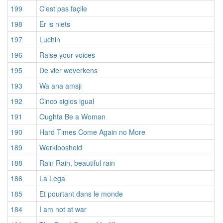
199
C'est pas façile
198
Er is niets
197
Luchin
196
Raise your voices
195
De vier weverkens
193
Wa ana amsji
192
Cinco siglos igual
191
Oughta Be a Woman
190
Hard Times Come Again no More
189
Werkloosheid
188
Rain Rain, beautiful rain
186
La Lega
185
Et pourtant dans le monde
184
I am not at war