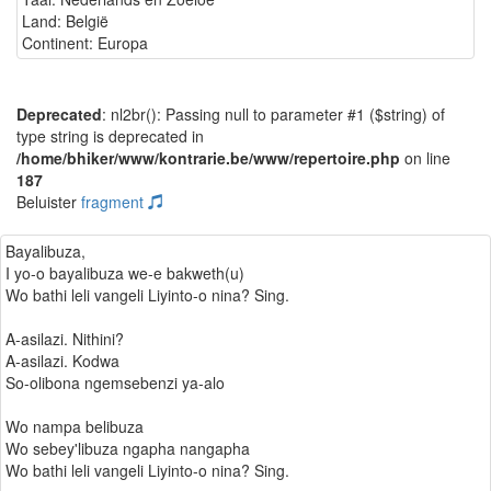
Land: België
Continent: Europa
Deprecated
: nl2br(): Passing null to parameter #1 ($string) of
type string is deprecated in
/home/bhiker/www/kontrarie.be/www/repertoire.php
on line
187
Beluister
fragment
Bayalibuza,
I yo-o bayalibuza we-e bakweth(u)
Wo bathi leli vangeli Liyinto-o nina? Sing.
A-asilazi. Nithini?
A-asilazi. Kodwa
So-olibona ngemsebenzi ya-alo
Wo nampa belibuza
Wo sebey'libuza ngapha nangapha
Wo bathi leli vangeli Liyinto-o nina? Sing.