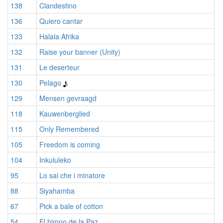
138
Clandestino
136
Quiero cantar
133
Halala Afrika
132
Raise your banner (Unity)
131
Le deserteur
130
Pelago
129
Mensen gevraagd
118
Kauwenberglied
115
Only Remembered
105
Freedom is coming
104
Inkululeko
95
Lo sai che i minatore
88
Siyahamba
67
Pick a bale of cotton
54
El himno de la Paz