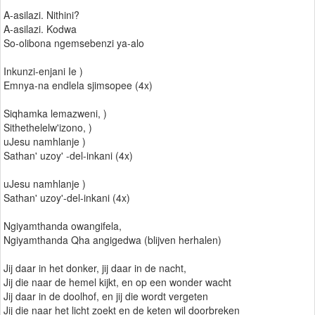
A-asilazi. Nithini?
A-asilazi. Kodwa
So-olibona ngemsebenzi ya-alo
Inkunzi-enjani Ie )
Emnya-na endlela sjimsopee (4x)
Siqhamka lemazweni, )
Sithethelelw'izono, )
uJesu namhlanje )
Sathan' uzoy' -del-inkani (4x)
uJesu namhlanje )
Sathan' uzoy'-del-inkani (4x)
Ngiyamthanda owangifela,
Ngiyamthanda Qha angigedwa (blijven herhalen)
Jij daar in het donker, jij daar in de nacht,
Jij die naar de hemel kijkt, en op een wonder wacht
Jij daar in de doolhof, en jij die wordt vergeten
Jij die naar het licht zoekt en de keten wil doorbreken