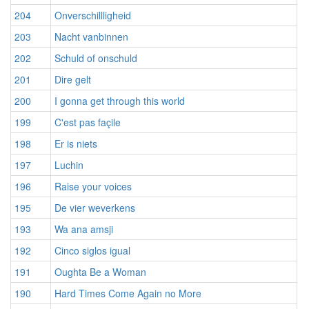
204
Onverschillligheid
203
Nacht vanbinnen
202
Schuld of onschuld
201
Dire gelt
200
I gonna get through this world
199
C'est pas façile
198
Er is niets
197
Luchin
196
Raise your voices
195
De vier weverkens
193
Wa ana amsji
192
Cinco siglos igual
191
Oughta Be a Woman
190
Hard Times Come Again no More