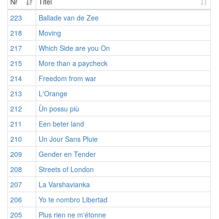
Nr
Titel
223
Ballade van de Zee
218
Moving
217
Which Side are you On
215
More than a paycheck
214
Freedom from war
213
L'Orange
212
Ùn possu più
211
Een beter land
210
Un Jour Sans Pluie
209
Gender en Tender
208
Streets of London
207
La Varshavianka
206
Yo te nombro Libertad
205
Plus rien ne m'étonne