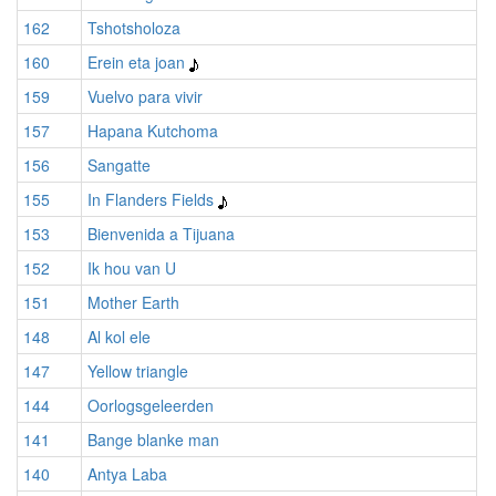
162
Tshotsholoza
160
Erein eta joan
159
Vuelvo para vivir
157
Hapana Kutchoma
156
Sangatte
155
In Flanders Fields
153
Bienvenida a Tijuana
152
Ik hou van U
151
Mother Earth
148
Al kol ele
147
Yellow triangle
144
Oorlogsgeleerden
141
Bange blanke man
140
Antya Laba