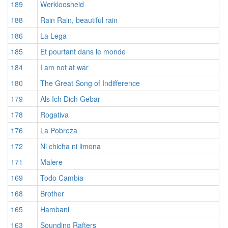
189
Werkloosheid
188
Rain Rain, beautiful rain
186
La Lega
185
Et pourtant dans le monde
184
I am not at war
180
The Great Song of Indifference
179
Als Ich Dich Gebar
178
Rogativa
176
La Pobreza
172
Ni chicha ni limona
171
Malere
169
Todo Cambia
168
Brother
165
Hambani
163
Sounding Rafters