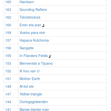
165
Hambani
163
Sounding Rafters
162
Tshotsholoza
160
Erein eta joan
159
Vuelvo para vivir
157
Hapana Kutchoma
156
Sangatte
155
In Flanders Fields
153
Bienvenida a Tijuana
152
Ik hou van U
151
Mother Earth
148
Al kol ele
147
Yellow triangle
144
Oorlogsgeleerden
141
Bange blanke man