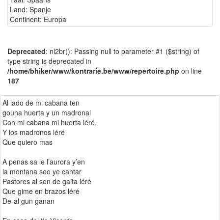
Land: Spanje
Continent: Europa
Deprecated
: nl2br(): Passing null to parameter #1 ($string) of
type string is deprecated in
/home/bhiker/www/kontrarie.be/www/repertoire.php
on line
187
Al lado de mi cabana ten
gouna huerta y un madronal
Con mi cabana mi huerta léré,
Y los madronos léré
Que quiero mas
A penas sa le l’aurora y’en
la montana seo ye cantar
Pastores al son de gaita léré
Que gime en brazos léré
De-al gun ganan