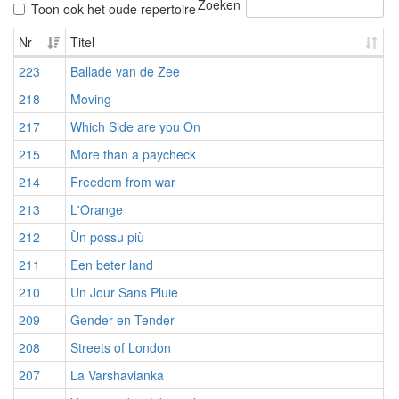
Zoeken
Toon ook het oude repertoire
Nr
Titel
223
Ballade van de Zee
218
Moving
217
Which Side are you On
215
More than a paycheck
214
Freedom from war
213
L'Orange
212
Ùn possu più
211
Een beter land
210
Un Jour Sans Pluie
209
Gender en Tender
208
Streets of London
207
La Varshavianka