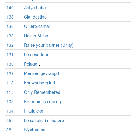
140
Antya Laba
138
Clandestino
136
Quiero cantar
133
Halala Afrika
132
Raise your banner (Unity)
131
Le deserteur
130
Pelago
129
Mensen gevraagd
118
Kauwenberglied
115
Only Remembered
105
Freedom is coming
104
Inkululeko
95
Lo sai che i minatore
88
Siyahamba