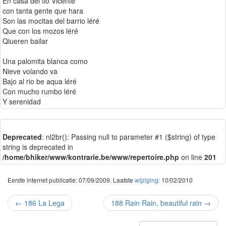
En casa del tio Vicente
con tanta gente que hara
Son las mocitas del barrio léré
Que con los mozos léré
Qiueren bailar
Una palomita blanca como
Nieve volando va
Bajo al rio be aqua léré
Con mucho rumbo léré
Y serenidad
Deprecated
: nl2br(): Passing null to parameter #1 ($string) of type
string is deprecated in
/home/bhiker/www/kontrarie.be/www/repertoire.php
on line
201
Eerste internet publicatie: 07/09/2009. Laatste
wijziging:
10/02/2010
←
186 La Lega
188 Rain Rain, beautiful rain
→