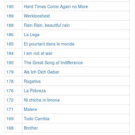
190
Hard Times Come Again no More
189
Werkloosheid
188
Rain Rain, beautiful rain
186
La Lega
185
Et pourtant dans le monde
184
I am not at war
180
The Great Song of Indifference
179
Als Ich Dich Gebar
178
Rogativa
176
La Pobreza
172
Ni chicha ni limona
171
Malere
169
Todo Cambia
168
Brother