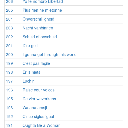
206
Yo te nombro Libertad
205
Plus rien ne m'étonne
204
Onverschillligheid
203
Nacht vanbinnen
202
Schuld of onschuld
201
Dire gelt
200
I gonna get through this world
199
C'est pas façile
198
Er is niets
197
Luchin
196
Raise your voices
195
De vier weverkens
193
Wa ana amsji
192
Cinco siglos igual
191
Oughta Be a Woman