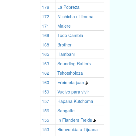
176
La Pobreza
172
Ni chicha ni limona
171
Malere
169
Todo Cambia
168
Brother
165
Hambani
163
Sounding Rafters
162
Tshotsholoza
160
Erein eta joan
159
Vuelvo para vivir
157
Hapana Kutchoma
156
Sangatte
155
In Flanders Fields
153
Bienvenida a Tijuana