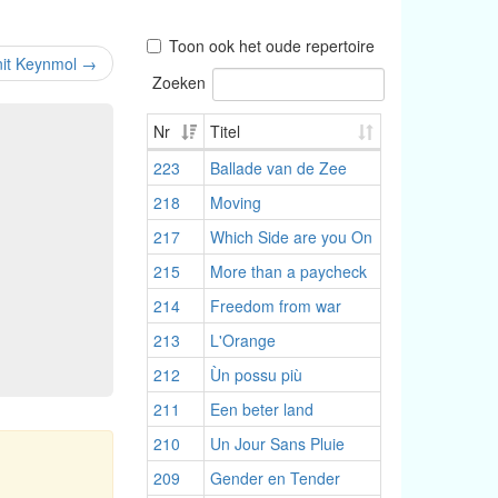
Toon ook het oude repertoire
nit Keynmol
→
Zoeken
Nr
Titel
223
Ballade van de Zee
218
Moving
217
Which Side are you On
215
More than a paycheck
214
Freedom from war
213
L'Orange
212
Ùn possu più
211
Een beter land
210
Un Jour Sans Pluie
209
Gender en Tender