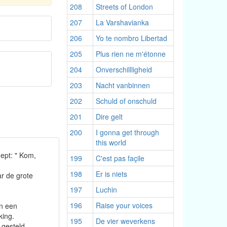
208
Streets of London
207
La Varshavianka
206
Yo te nombro Libertad
205
Plus rien ne m'étonne
204
Onverschillligheid
203
Nacht vanbinnen
202
Schuld of onschuld
201
Dire gelt
200
I gonna get through
this world
oept: " Kom,
199
C'est pas façile
198
Er is niets
ar de grote
197
Luchin
196
Raise your voices
n een
king.
195
De vier weverkens
gesteld,