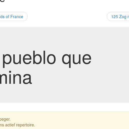
ds of France
125 Zog 
 pueblo que
mina
oeger.
ns actief repertoire.