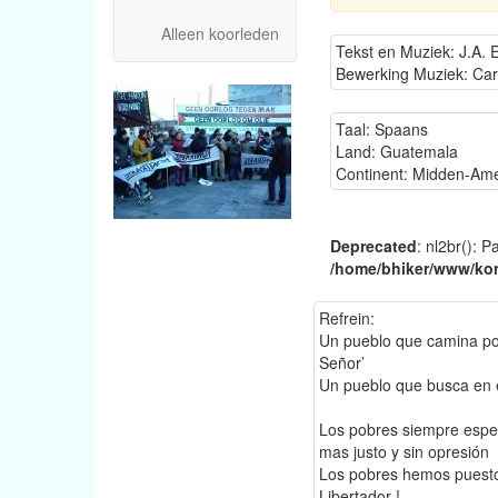
Alleen koorleden
Tekst en Muziek: J.A. 
Bewerking Muziek: Car
Taal: Spaans
Land: Guatemala
Continent: Midden-Ame
Deprecated
: nl2br(): P
/home/bhiker/www/kon
Refrein:
Un pueblo que camina por
Señor’
Un pueblo que busca en e
Los pobres siempre espe
mas justo y sin opresión
Los pobres hemos puesto
Libertador !