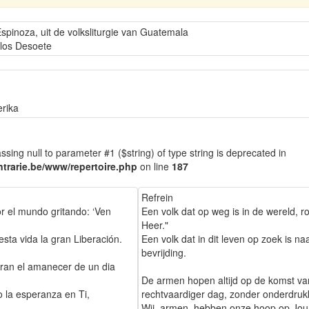
Espinoza, uit de volksliturgie van Guatemala
los Desoete
rika
assing null to parameter #1 ($string) of type string is deprecated in
trarie.be/www/repertoire.php
on line
187
Refrein
 el mundo gritando: ‘Ven
Een volk dat op weg is in de wereld, r
Heer."
sta vida la gran Liberación.
Een volk dat in dit leven op zoek is na
bevrijding.
ran el amanecer de un dia
De armen hopen altijd op de komst va
 la esperanza en Ti,
rechtvaardiger dag, zonder onderdruk
Wij, armen, hebben onze hoop op Jou 