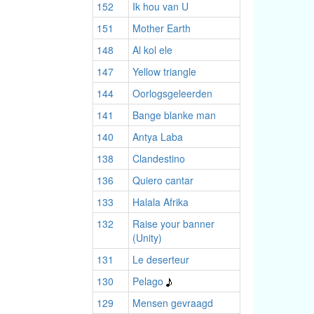
152
Ik hou van U
151
Mother Earth
148
Al kol ele
147
Yellow triangle
144
Oorlogsgeleerden
141
Bange blanke man
140
Antya Laba
138
Clandestino
136
Quiero cantar
133
Halala Afrika
132
Raise your banner
(Unity)
131
Le deserteur
130
Pelago
129
Mensen gevraagd