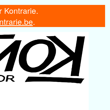
r Kontrarie.
ntrarie.be
.