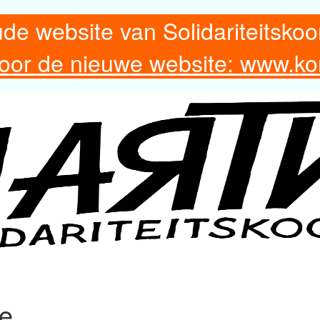
ude website van Solidariteitskoo
 voor de nieuwe website: www.ko
re