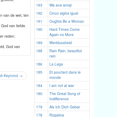
193
Wa ana amsji
192
Cinco siglos igual
en van de wet, ten
191
Oughta Be a Woman
 God van liefde.
190
Hard Times Come
Again no More
er reden;
189
Werkloosheid
eld, God van
188
Rain Rain, beautiful
rain
186
La Lega
185
Et pourtant dans le
nit Keynmol
→
monde
184
I am not at war
180
The Great Song of
Indifference
179
Als Ich Dich Gebar
178
Rogativa