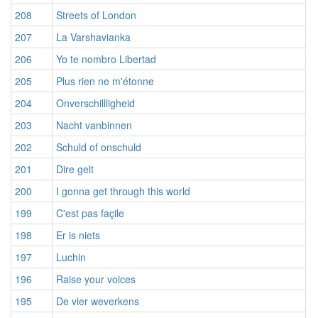
208
Streets of London
207
La Varshavianka
206
Yo te nombro Libertad
205
Plus rien ne m'étonne
204
Onverschillligheid
203
Nacht vanbinnen
202
Schuld of onschuld
201
Dire gelt
200
I gonna get through this world
199
C'est pas façile
198
Er is niets
197
Luchin
196
Raise your voices
195
De vier weverkens