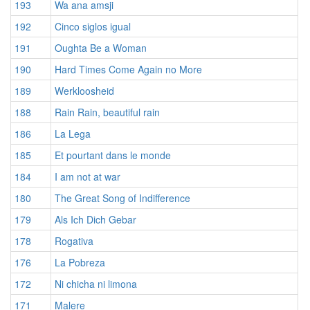
193
Wa ana amsji
192
Cinco siglos igual
191
Oughta Be a Woman
190
Hard Times Come Again no More
189
Werkloosheid
188
Rain Rain, beautiful rain
186
La Lega
185
Et pourtant dans le monde
184
I am not at war
180
The Great Song of Indifference
179
Als Ich Dich Gebar
178
Rogativa
176
La Pobreza
172
Ni chicha ni limona
171
Malere