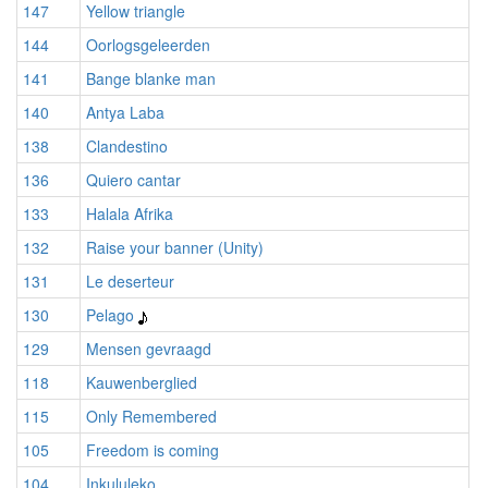
147
Yellow triangle
144
Oorlogsgeleerden
141
Bange blanke man
140
Antya Laba
138
Clandestino
136
Quiero cantar
133
Halala Afrika
132
Raise your banner (Unity)
131
Le deserteur
130
Pelago
129
Mensen gevraagd
118
Kauwenberglied
115
Only Remembered
105
Freedom is coming
104
Inkululeko