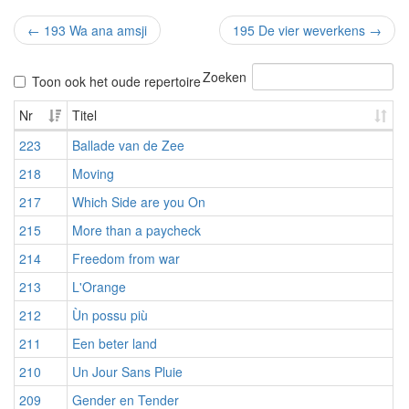
←
193 Wa ana amsji
195 De vier weverkens
→
Zoeken
Toon ook het oude repertoire
Nr
Titel
223
Ballade van de Zee
218
Moving
217
Which Side are you On
215
More than a paycheck
214
Freedom from war
213
L'Orange
212
Ùn possu più
211
Een beter land
210
Un Jour Sans Pluie
209
Gender en Tender