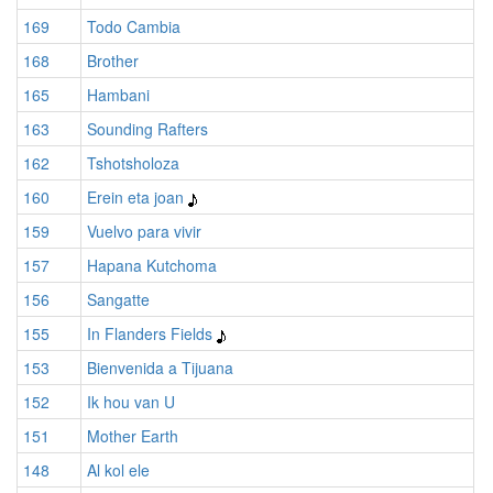
169
Todo Cambia
168
Brother
165
Hambani
163
Sounding Rafters
162
Tshotsholoza
160
Erein eta joan
159
Vuelvo para vivir
157
Hapana Kutchoma
156
Sangatte
155
In Flanders Fields
153
Bienvenida a Tijuana
152
Ik hou van U
151
Mother Earth
148
Al kol ele