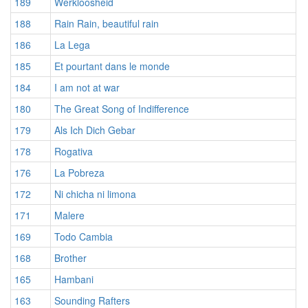
189
Werkloosheid
188
Rain Rain, beautiful rain
186
La Lega
185
Et pourtant dans le monde
184
I am not at war
180
The Great Song of Indifference
179
Als Ich Dich Gebar
178
Rogativa
176
La Pobreza
172
Ni chicha ni limona
171
Malere
169
Todo Cambia
168
Brother
165
Hambani
163
Sounding Rafters