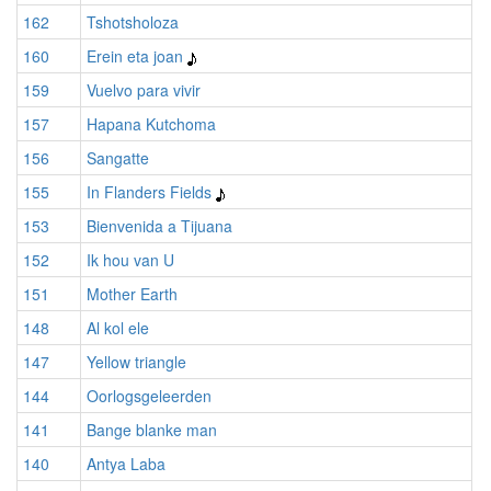
162
Tshotsholoza
160
Erein eta joan
159
Vuelvo para vivir
157
Hapana Kutchoma
156
Sangatte
155
In Flanders Fields
153
Bienvenida a Tijuana
152
Ik hou van U
151
Mother Earth
148
Al kol ele
147
Yellow triangle
144
Oorlogsgeleerden
141
Bange blanke man
140
Antya Laba