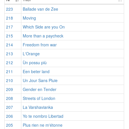
223
Ballade van de Zee
218
Moving
217
Which Side are you On
215
More than a paycheck
214
Freedom from war
213
L'Orange
212
Ùn possu più
211
Een beter land
210
Un Jour Sans Pluie
209
Gender en Tender
208
Streets of London
207
La Varshavianka
206
Yo te nombro Libertad
205
Plus rien ne m'étonne