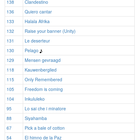
138
Clandestino
136
Quiero cantar
133
Halala Afrika
132
Raise your banner (Unity)
131
Le deserteur
130
Pelago
129
Mensen gevraagd
118
Kauwenberglied
115
Only Remembered
105
Freedom is coming
104
Inkululeko
95
Lo sai che i minatore
88
Siyahamba
67
Pick a bale of cotton
54
El himno de la Paz