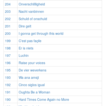
204
Onverschillligheid
203
Nacht vanbinnen
202
Schuld of onschuld
201
Dire gelt
200
I gonna get through this world
199
C'est pas façile
198
Er is niets
197
Luchin
196
Raise your voices
195
De vier weverkens
193
Wa ana amsji
192
Cinco siglos igual
191
Oughta Be a Woman
190
Hard Times Come Again no More