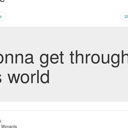
e
2
onna get throug
s world
s
c Wynants