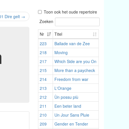
Toon ook het oude repertoire
01 Dire gelt
→
Zoeken
Nr
Titel
223
Ballade van de Zee
h
218
Moving
217
Which Side are you On
215
More than a paycheck
214
Freedom from war
213
L'Orange
212
Ùn possu più
211
Een beter land
210
Un Jour Sans Pluie
209
Gender en Tender