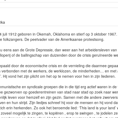
ika
 juli 1912 geboren in Okemah, Oklahoma en stierf op 3 oktober 1967. 
e folkzangers. De peetvader van de Amerikaanse protestsong.
 nu eens aan de Grote Depressie, dan weer aan het arbeidersleven van
loperij of de ballingschap van duizenden door de crisis geruïneerde w
epaald door de economische crisis en de vernieling die daarmee gepaa
ch verbonden met de werkers, de werklozen, de minderheden… en met a
 Hij vond het zijn plicht om het op te nemen voor hen in zijn liederen.
unistische en syndicale groepen die in die tijd erg actief waren in de
 mee gezworven op goederentreinen van stad naar stad op zoek naar wer
nlijk leven voor hemzelf en zijn gezin. Samen met die andere zwervers 
en en hun strijd. Zijn liedjes schreef hij voor de mensen en hij vond da
ch erin herkenden. Zo ook het beroemde lied: ‘This land is your land’ 
zoveel mogelijk te zingen, te kopiëren , erop te swingen , te jodelen zelf