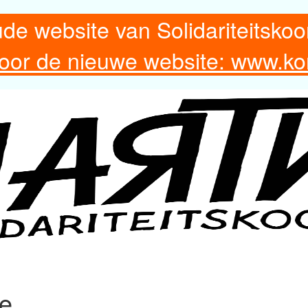
ude website van Solidariteitskoo
 voor de nieuwe website: www.ko
re