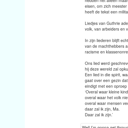
hebben het alleen maar g
eisen, om zich meester t
heeft de tekst een milit
Liedjes van Guthrie ade
volk, van arbeiders en 
In zijn liederen blijft
van de machthebbers aan
racisme en klassenonre
Ons lied werd geschreve
hij deze wereld zal opk
Een lied in die spirit,
gaat over een gezin dat
eindigt met een oproep 
‘Overal waar kleine ki
overal waar het volk niet 
overal waar mensen vec
daar zal ik zijn, Ma.
Daar zal ik zijn.’
Well I’m gonna get throug