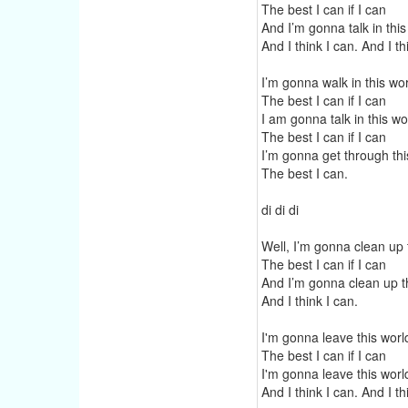
The best I can if I can
And I’m gonna talk in this
And I think I can. And I th
I’m gonna walk in this wo
The best I can if I can
I am gonna talk in this wo
The best I can if I can
I’m gonna get through thi
The best I can.
di di di
Well, I’m gonna clean up 
The best I can if I can
And I’m gonna clean up t
And I think I can.
I'm gonna leave this worl
The best I can if I can
I'm gonna leave this worl
And I think I can. And I th