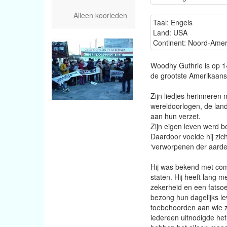
Alleen koorleden
Taal: Engels
Land: USA
Continent: Noord-Amer
Woodhy Guthrie is op 14
de grootste Amerikaans
Zijn liedjes herinneren
wereldoorlogen, de land
aan hun verzet.
Zijn eigen leven werd b
Daardoor voelde hij zi
‘verworpenen der aarde’.
Hij was bekend met comm
staten. Hij heeft lang
zekerheid en een fatsoe
bezong hun dagelijks lev
toebehoorden aan wie zi
iedereen uitnodigde het 