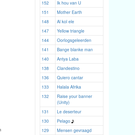
152
Ik hou van U
151
Mother Earth
148
Al kol ele
147
Yellow triangle
144
Oorlogsgeleerden
141
Bange blanke man
140
Antya Laba
138
Clandestino
136
Quiero cantar
133
Halala Afrika
132
Raise your banner
(Unity)
131
Le deserteur
130
Pelago
n
129
Mensen gevraagd