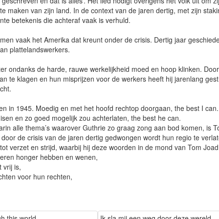
eschreven en dat is alles’. Het lied nodigt overigens het volk uit om zi
e maken van zijn land. In de context van de jaren dertig, met zijn staki
ante betekenis die achteraf vaak is verhuld.
men vaak het Amerika dat kreunt onder de crisis. Dertig jaar geschied
van plattelandswerkers.
 echter ondanks de harde, rauwe werkelijkheid moed en hoop klinken. Doo
 te klagen en hun misprijzen voor de werkers heeft hij jarenlang ges
cht.
n in 1945. Moedig en met het hoofd rechtop doorgaan, the best I can. 
uisen en zo goed mogelijk zou achterlaten, the best he can.
 waarin alle thema’s waarover Guthrie zo graag zong aan bod komen, is 
 door de crisis van de jaren dertig gedwongen wordt hun regio te verlat
tot verzet en strijd, waarbij hij deze woorden in de mond van Tom Joad 
nderen honger hebben en wenen,
vrij is,
hten voor hun rechten,
h this world
Ik sla mij een weg door deze wereld,