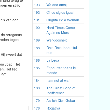
jn land terug te
193
Wa ana amsji
ngen en strijd
192
Cinco siglos igual
enis van een
191
Oughta Be a Woman
190
Hard Times Come
Again no More
r de arrogantie
treden tegen
189
Werkloosheid
188
Rain Rain, beautiful
rain
Hij zweert dat
186
La Lega
Tom Joad. Het
185
Et pourtant dans le
en. Het lied
monde
legt:
184
I am not at war
180
The Great Song of
Indifference
179
Als Ich Dich Gebar
178
Rogativa