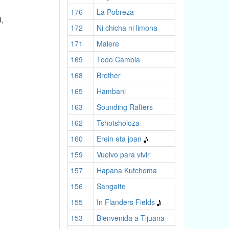
176
La Pobreza
d,
172
Ni chicha ni limona
171
Malere
169
Todo Cambia
168
Brother
165
Hambani
163
Sounding Rafters
162
Tshotsholoza
160
Erein eta joan
159
Vuelvo para vivir
157
Hapana Kutchoma
156
Sangatte
155
In Flanders Fields
153
Bienvenida a Tijuana