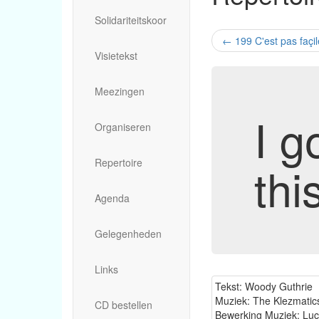
Solidariteitskoor
←
199 C'est pas façil
Visietekst
Meezingen
I g
Organiseren
Repertoire
thi
Agenda
Gelegenheden
Links
Tekst: Woody Guthrie
Muziek: The Klezmatic
CD bestellen
Bewerking Muziek: Lu