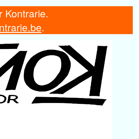
r Kontrarie.
ntrarie.be
.