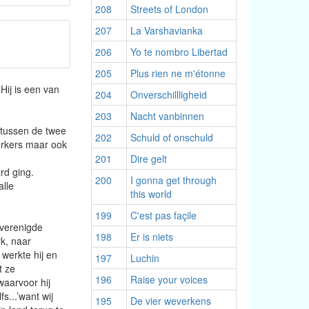
208
Streets of London
207
La Varshavianka
206
Yo te nombro Libertad
205
Plus rien ne m'étonne
Hij is een van
204
Onverschillligheid
203
Nacht vanbinnen
 tussen de twee
202
Schuld of onschuld
erkers maar ook
201
Dire gelt
rd ging.
200
I gonna get through
lle
this world
199
C'est pas façile
 verenigde
198
Er is niets
k, naar
werkte hij en
197
Luchin
t ze
196
Raise your voices
waarvoor hij
s...’want wij
195
De vier weverkens