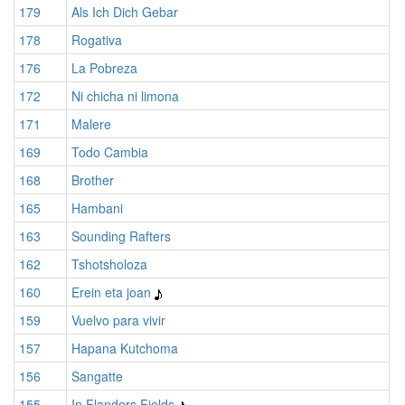
179
Als Ich Dich Gebar
178
Rogativa
176
La Pobreza
172
Ni chicha ni limona
171
Malere
169
Todo Cambia
168
Brother
165
Hambani
163
Sounding Rafters
162
Tshotsholoza
160
Erein eta joan
159
Vuelvo para vivir
157
Hapana Kutchoma
156
Sangatte
155
In Flanders Fields