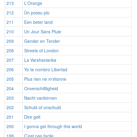
213
L'Orange
212
Ùn possu più
211
Een beter land
210
Un Jour Sans Pluie
209
Gender en Tender
208
Streets of London
207
La Varshavianka
206
Yo te nombro Libertad
205
Plus rien ne m'étonne
204
Onverschillligheid
203
Nacht vanbinnen
202
Schuld of onschuld
201
Dire gelt
200
I gonna get through this world
199
C'est pas façile