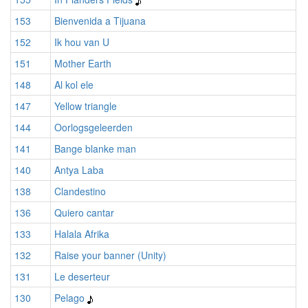
153
Bienvenida a Tijuana
152
Ik hou van U
151
Mother Earth
148
Al kol ele
147
Yellow triangle
144
Oorlogsgeleerden
141
Bange blanke man
140
Antya Laba
138
Clandestino
136
Quiero cantar
133
Halala Afrika
132
Raise your banner (Unity)
131
Le deserteur
130
Pelago