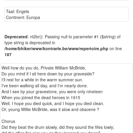
Taal: Engels
Continent: Europa
Deprecated
: nl2br(): Passing null to parameter #1 ($string) of
type string is deprecated in
/home/bhiker/www/kontrarie.be/www/repertoire.php
on line
187
Well how do you do, Private William McBride,
Do you mind if I sit here down by your graveside?
I'll rest for a while in the warm summer sun.
I've been walking all day, and I'm nearly done.
And I see by your gravestone, you were only nineteen
When you joined the dead heroes in 1915
Well. I hope you died quick, and I hope you died clean.
Or, young Willie McBride, was it slow and obscene ?
Chorus
Did they beat the drum slowly, did they sound the fifes lowly;