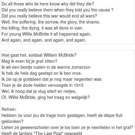
Do all those who lie here know why did they die?
Did you really believe them when they told you the cause ?
Did you really believe this war would end all wars?
Well, the suffering. the sorrow, the glory, the shame,
the killing, the dying, it was all done in vain.
For young Willie McBride it all happened again,
And again, and again, and again, and again.
Hoe gaat het, soldaat William McBride?
Mag ik even bij je graf zitten?
Ik wil een beetje rusten in de warme zomerzon
Ik heb de hele dag gestapt en ik ben moe.
Ik zie op je grafsteen dat je nog maar negentien was
Toen je de dode helden vervoegde in 1915
Wel, ik hoop dat je vlug stierf en netjes,
Of, Willie McBride, ging het traag en walgelijk?
Refrein:
Hebben ze voor jou de trage trom geslagen, heeft de diepe fluit
geklonken?
Lieten ze geweerschoten over je los toen ze je neerlieten in het graf?
Heeft de fanfare "The Last Post" gespeeld