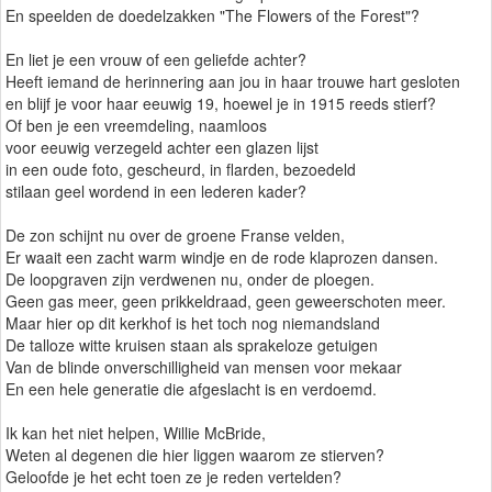
En speelden de doedelzakken "The Flowers of the Forest"?
En liet je een vrouw of een geliefde achter?
Heeft iemand de herinnering aan jou in haar trouwe hart gesloten
en blijf je voor haar eeuwig 19, hoewel je in 1915 reeds stierf?
Of ben je een vreemdeling, naamloos
voor eeuwig verzegeld achter een glazen lijst
in een oude foto, gescheurd, in flarden, bezoedeld
stilaan geel wordend in een lederen kader?
De zon schijnt nu over de groene Franse velden,
Er waait een zacht warm windje en de rode klaprozen dansen.
De loopgraven zijn verdwenen nu, onder de ploegen.
Geen gas meer, geen prikkeldraad, geen geweerschoten meer.
Maar hier op dit kerkhof is het toch nog niemandsland
De talloze witte kruisen staan als sprakeloze getuigen
Van de blinde onverschilligheid van mensen voor mekaar
En een hele generatie die afgeslacht is en verdoemd.
Ik kan het niet helpen, Willie McBride,
Weten al degenen die hier liggen waarom ze stierven?
Geloofde je het echt toen ze je reden vertelden?