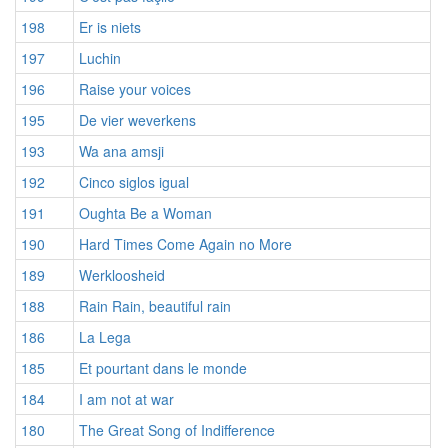
198
Er is niets
197
Luchin
196
Raise your voices
195
De vier weverkens
193
Wa ana amsji
192
Cinco siglos igual
191
Oughta Be a Woman
190
Hard Times Come Again no More
189
Werkloosheid
188
Rain Rain, beautiful rain
186
La Lega
185
Et pourtant dans le monde
184
I am not at war
180
The Great Song of Indifference