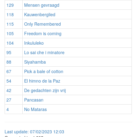
129
Mensen gevraagd
118
Kauwenberglied
115
Only Remembered
105
Freedom is coming
104
Inkululeko
95
Lo sai che i minatore
88
Siyahamba
67
Pick a bale of cotton
54
El himno de la Paz
42
De gedachten zijn vrij
27
Pancasan
4
No Mataras
Last
update:
07/02/2023 12:03