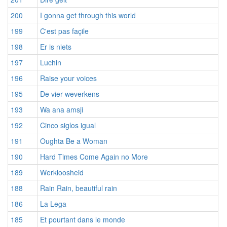
200
I gonna get through this world
199
C'est pas façile
198
Er is niets
197
Luchin
196
Raise your voices
195
De vier weverkens
193
Wa ana amsji
192
Cinco siglos igual
191
Oughta Be a Woman
190
Hard Times Come Again no More
189
Werkloosheid
188
Rain Rain, beautiful rain
186
La Lega
185
Et pourtant dans le monde