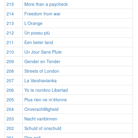
215
More than a paycheck
214
Freedom from war
213
L'Orange
212
Ùn possu più
211
Een beter land
210
Un Jour Sans Pluie
209
Gender en Tender
208
Streets of London
207
La Varshavianka
206
Yo te nombro Libertad
205
Plus rien ne m'étonne
204
Onverschillligheid
203
Nacht vanbinnen
202
Schuld of onschuld
201
Dire gelt