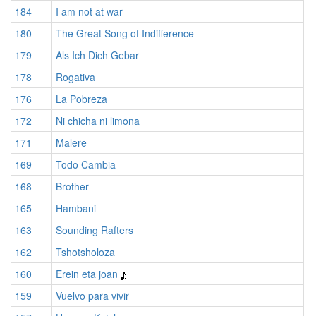
184
I am not at war
180
The Great Song of Indifference
179
Als Ich Dich Gebar
178
Rogativa
176
La Pobreza
172
Ni chicha ni limona
171
Malere
169
Todo Cambia
168
Brother
165
Hambani
163
Sounding Rafters
162
Tshotsholoza
160
Erein eta joan
159
Vuelvo para vivir