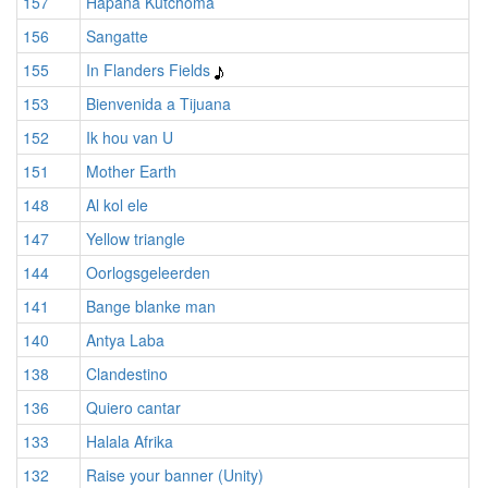
157
Hapana Kutchoma
156
Sangatte
155
In Flanders Fields
153
Bienvenida a Tijuana
152
Ik hou van U
151
Mother Earth
148
Al kol ele
147
Yellow triangle
144
Oorlogsgeleerden
141
Bange blanke man
140
Antya Laba
138
Clandestino
136
Quiero cantar
133
Halala Afrika
132
Raise your banner (Unity)