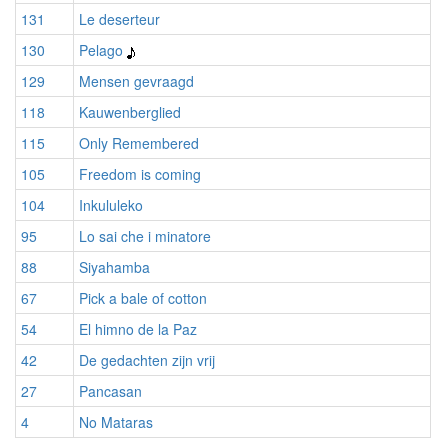
131
Le deserteur
130
Pelago
129
Mensen gevraagd
118
Kauwenberglied
115
Only Remembered
105
Freedom is coming
104
Inkululeko
95
Lo sai che i minatore
88
Siyahamba
67
Pick a bale of cotton
54
El himno de la Paz
42
De gedachten zijn vrij
27
Pancasan
4
No Mataras