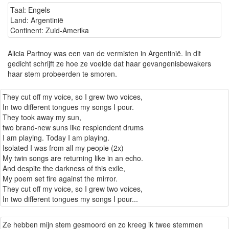
Taal: Engels
Land: Argentinië
Continent: Zuid-Amerika
Alicia Partnoy was een van de vermisten in Argentinië. In dit
gedicht schrijft ze hoe ze voelde dat haar gevangenisbewakers
haar stem probeerden te smoren.
They cut off my voice, so I grew two voices,
In two different tongues my songs I pour.
They took away my sun,
two brand-new suns like resplendent drums
I am playing. Today I am playing.
Isolated I was from all my people (2x)
My twin songs are returning like in an echo.
And despite the darkness of this exile,
My poem set fire against the mirror.
They cut off my voice, so I grew two voices,
In two different tongues my songs I pour...
Ze hebben mijn stem gesmoord en zo kreeg ik twee stemmen