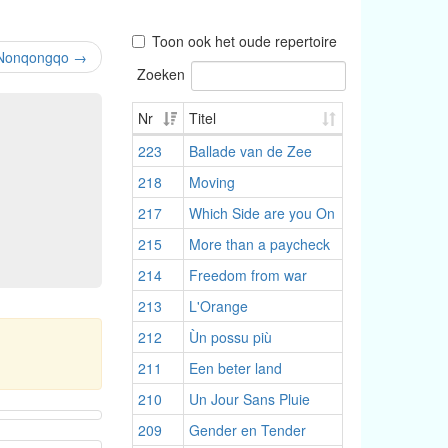
Toon ook het oude repertoire
Nonqongqo
→
Zoeken
Nr
Titel
223
Ballade van de Zee
218
Moving
217
Which Side are you On
215
More than a paycheck
214
Freedom from war
213
L'Orange
212
Ùn possu più
211
Een beter land
210
Un Jour Sans Pluie
209
Gender en Tender