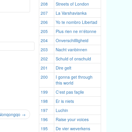
208
Streets of London
207
La Varshavianka
206
Yo te nombro Libertad
205
Plus rien ne m'étonne
204
Onverschillligheid
203
Nacht vanbinnen
202
Schuld of onschuld
201
Dire gelt
200
I gonna get through
this world
199
C'est pas façile
198
Er is niets
197
Luchin
Nonqongqo
→
196
Raise your voices
195
De vier weverkens