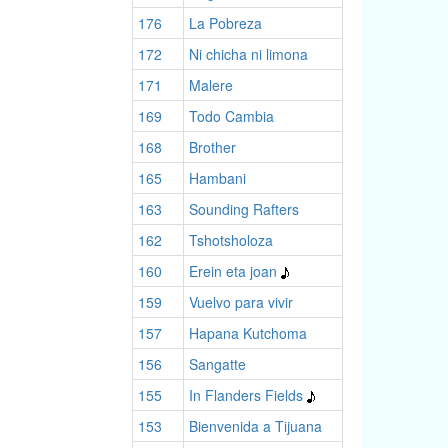
176
La Pobreza
172
Ni chicha ni limona
171
Malere
169
Todo Cambia
168
Brother
165
Hambani
163
Sounding Rafters
162
Tshotsholoza
160
Erein eta joan
159
Vuelvo para vivir
157
Hapana Kutchoma
156
Sangatte
155
In Flanders Fields
153
Bienvenida a Tijuana