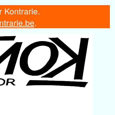
r Kontrarie.
ntrarie.be
.