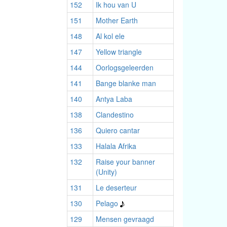
152
Ik hou van U
151
Mother Earth
148
Al kol ele
147
Yellow triangle
144
Oorlogsgeleerden
141
Bange blanke man
140
Antya Laba
138
Clandestino
136
Quiero cantar
133
Halala Afrika
132
Raise your banner
(Unity)
131
Le deserteur
130
Pelago
129
Mensen gevraagd