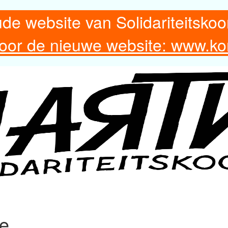
ude website van Solidariteitskoo
 voor de nieuwe website: www.ko
re