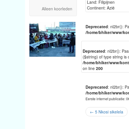
Land: Filipijnen
Continent: Azië
Alleen koorleden
Deprecated
: nl2br(): P
/home/bhiker/www/kon
Deprecated
: nl2br(): Pa
($string) of type string is
/home/bhiker/www/kontr
on line
200
Deprecated
: nl2br(): P
/home/bhiker/www/kon
Eerste internet publicatie: 
←
5 Nkosi sikelela