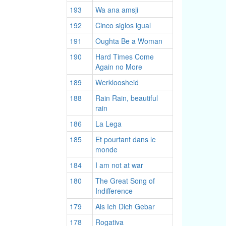
193
Wa ana amsji
192
Cinco siglos igual
191
Oughta Be a Woman
190
Hard Times Come
Again no More
189
Werkloosheid
188
Rain Rain, beautiful
rain
186
La Lega
185
Et pourtant dans le
monde
184
I am not at war
180
The Great Song of
Indifference
179
Als Ich Dich Gebar
178
Rogativa