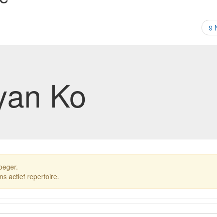
9 
yan Ko
oeger.
ns actief repertoire.