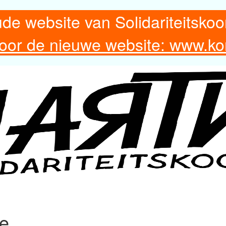
ude website van Solidariteitskoo
 voor de nieuwe website: www.ko
re