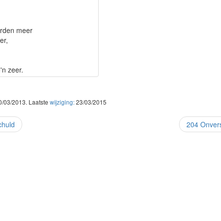
orden meer
er,
'n zeer.
10/03/2013. Laatste
wijziging:
23/03/2015
chuld
204 Onvers