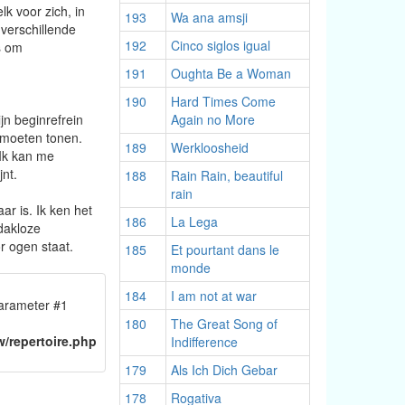
lk voor zich, in
193
Wa ana amsji
 verschillende
192
Cinco siglos igual
s om
191
Oughta Be a Woman
190
Hard Times Come
ijn beginrefrein
Again no More
e moeten tonen.
189
Werkloosheid
 Ik kan me
jnt.
188
Rain Rain, beautiful
rain
ar is. Ik ken het
186
La Lega
“dakloze
r ogen staat.
185
Et pourtant dans le
monde
184
I am not at war
 parameter #1
n
180
The Great Song of
/repertoire.php
Indifference
179
Als Ich Dich Gebar
178
Rogativa