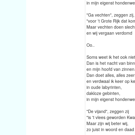
in mijn eigenst hondenwe
"Ga vechten", zeggen zij,
"voor 't Grote Rijk dat ko
Maar vechten doen slecht
en wij vergaan verdomd
Oo..
Soms weet ik het ook nie
Dan is het nacht van bin
en mijn hoofd van zinnen
Dan doet alles, alles zeer
en verdwaal ik keer op k
in oude labyrinten,
dakloze gebinten,
in mijn eigenst hondenwe
"De vijand", zeggen zij
"is 't vlees geworden Kw
Maar zijn wij beter wij,
zo juist in woord en daad