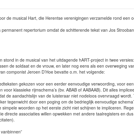
voor de musical Hart, die Herentse verenigingen verzamelde rond een 
s permanent repertorium omdat de schitterende tekst van Jos Strooban
n stond in de musical van het uitdagende hART-project in twee versies
ssen de soldaat en de vrouw, en later nog eens als een overweging van 
 van componist Jeroen D’Hoe bevatte o.m. het volgende:
iedteksten gekozen voor een eerder eenvoudige verwoording, voor een 
en voor klassieke rijmschema’s (bv. ABAB of AABAAB). Dit alles implice
odat de aandachtslijn van de luisteraar niet nodeloos overvraagd wordt. T
ker tegenwicht door een poging om de bedrieglijk eenvoudige schema’s
 simpele woorden op het eerste zicht niet schijnen te impliceren. Reg
die directe associaties willen opwekken met andere taalregisters en du
citaten).
t vanbinnen”