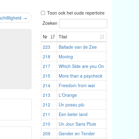
Toon ook het oude repertoire
chillligheid
→
Zoeken
Nr
Titel
223
Ballade van de Zee
218
Moving
217
Which Side are you On
215
More than a paycheck
214
Freedom from war
213
L'Orange
212
Ùn possu più
211
Een beter land
210
Un Jour Sans Pluie
209
Gender en Tender