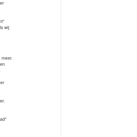
er
mt"
s wij
t meer.
nen
.
eer
er.
aad"