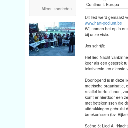
Continent: Europa
Alleen koorleden
Dit lied werd gemaakt 
www.hart-podium.be
Wij namen het op in on
bij onze visie.
Jos schrijft:
Het lied Nacht vanbinne
keer als een gesprek tu
tekstversie ten dienste
Doorlopend is in deze l
metrische organisatie, 
relatief korte zinnen, z
komt er hierdoor een ze
met betekenissen die de
uitdrukkingen gebruikt 
betekenissen (bv. Bijbel
Scène 5: Lied A: “Nach