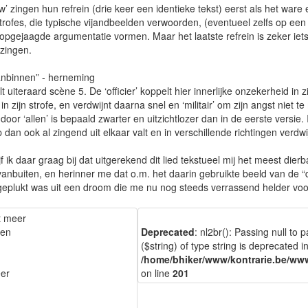
w’ zingen hun refrein (drie keer een identieke tekst) eerst als het ware e
strofes, die typische vijandbeelden verwoorden, (eventueel zelfs op een
opgejaagde argumentatie vormen. Maar het laatste refrein is zeker iet
zingen.
anbinnen” - herneming
uiteraard scène 5. De ‘officier’ koppelt hier innerlijke onzekerheid in z
zijn strofe, en verdwijnt daarna snel en ‘militair’ om zijn angst niet t
 door ‘allen’ is bepaald zwarter en uitzichtlozer dan in de eerste versie.
 dan ook al zingend uit elkaar valt en in verschillende richtingen verdwi
f ik daar graag bij dat uitgerekend dit lied tekstueel mij het meest dierba
d vanbuiten, en herinner me dat o.m. het daarin gebruikte beeld van de 
geplukt was uit een droom die me nu nog steeds verrassend helder voo
t meer
nen
Deprecated
: nl2br(): Passing null to
($string) of type string is deprecated i
/home/bhiker/www/kontrarie.be/www
eer
on line
201