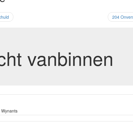
chuld
204 Onvers
cht vanbinnen
c Wynants