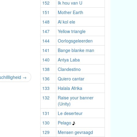
152
Ik hou van U
151
Mother Earth
148
Al kol ele
147
Yellow triangle
144
Oorlogsgeleerden
141
Bange blanke man
140
Antya Laba
138
Clandestino
chillligheid
→
136
Quiero cantar
133
Halala Afrika
132
Raise your banner
(Unity)
131
Le deserteur
130
Pelago
129
Mensen gevraagd