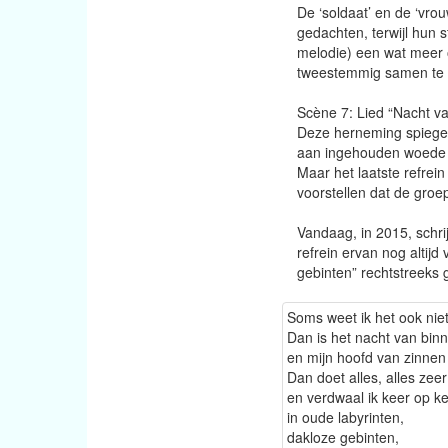
De ‘soldaat’ en de ‘vrou
gedachten, terwijl hun 
melodie) een wat meer 
tweestemmig samen te 
Scène 7: Lied “Nacht v
Deze herneming spiegelt 
aan ingehouden woede in 
Maar het laatste refrein
voorstellen dat de groep
Vandaag, in 2015, schrij
refrein ervan nog altij
gebinten” rechtstreeks 
Soms weet ik het ook nie
Dan is het nacht van bin
en mijn hoofd van zinnen
Dan doet alles, alles zeer
en verdwaal ik keer op k
in oude labyrinten,
dakloze gebinten,