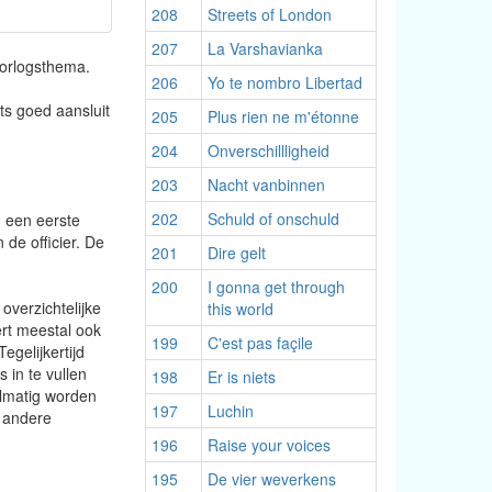
208
Streets of London
207
La Varshavianka
oorlogsthema.
206
Yo te nombro Libertad
ts goed aansluit
205
Plus rien ne m'étonne
204
Onverschillligheid
203
Nacht vanbinnen
202
Schuld of onschuld
: een eerste
de officier. De
201
Dire gelt
200
I gonna get through
overzichtelijke
this world
ert meestal ook
199
C'est pas façile
egelijkertijd
 in te vullen
198
Er is niets
elmatig worden
197
Luchin
s andere
196
Raise your voices
195
De vier weverkens