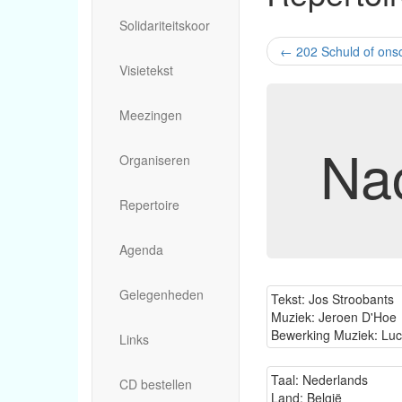
Solidariteitskoor
←
202 Schuld of ons
Visietekst
Meezingen
Na
Organiseren
Repertoire
Agenda
Gelegenheden
Tekst: Jos Stroobants
Muziek: Jeroen D'Hoe
Bewerking Muziek: Lu
Links
Taal: Nederlands
CD bestellen
Land: België