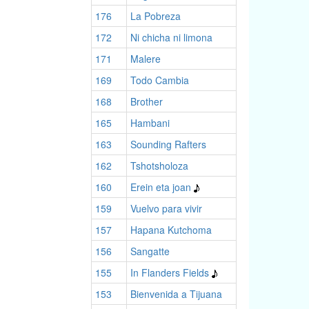
176
La Pobreza
172
Ni chicha ni limona
171
Malere
169
Todo Cambia
168
Brother
165
Hambani
163
Sounding Rafters
162
Tshotsholoza
160
Erein eta joan
159
Vuelvo para vivir
157
Hapana Kutchoma
156
Sangatte
155
In Flanders Fields
153
Bienvenida a Tijuana