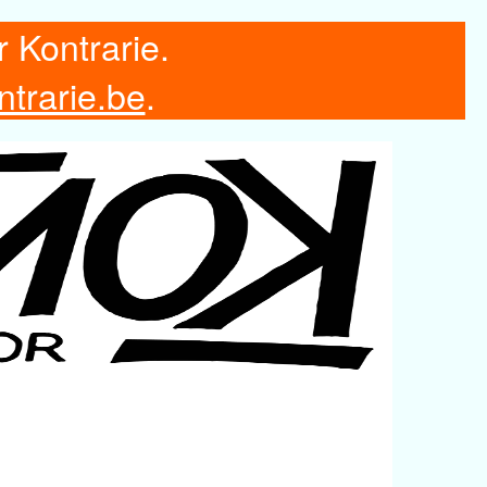
r Kontrarie.
ntrarie.be
.