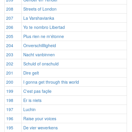
208
Streets of London
207
La Varshavianka
206
Yo te nombro Libertad
205
Plus rien ne m'étonne
204
Onverschillligheid
203
Nacht vanbinnen
202
Schuld of onschuld
201
Dire gelt
200
I gonna get through this world
199
C'est pas façile
198
Er is niets
197
Luchin
196
Raise your voices
195
De vier weverkens