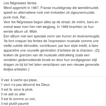
Les Négresses Vertes.
Werd opgericht in 1987, Franse muziekgroep die wereldmuziek
speelt en alternatieve rock met invloeden uit zigeunermuziek,
punk rock, Raï ...
Voor les Négresses begon alles op de straat, de metro, bars en
overal waar men hen niet wegjoeg. In 1988 brachten ze hun
eerste album uit: Mlah.
Een album met een speciale vorm van humor en levensvreugde.
‘Ils font craquer les limites de l’expression musicale comme une
vieille culotte démodée, contribuant, par leur style inédit, à faire
apparaître une nouvelle génération d’artistes de la chanson. (Zij
kraken de grenzen van de musicale uitdrukking zoals een
versleten gedemodeerde broek en door hun onuitgegeven stijl
dragen ze bij tot het laten verschijnen van een nieuwe generatie
liedjes-artiesten.)’
Il vas' à vache qui pisse,
l' vent n'a pas décorné les Dieux
Il est là, sous la pluie,
il ne sait où aller
Il est là comme un con,
il est plutôt paumé