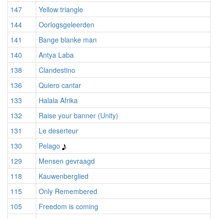
147
Yellow triangle
144
Oorlogsgeleerden
141
Bange blanke man
140
Antya Laba
138
Clandestino
136
Quiero cantar
133
Halala Afrika
132
Raise your banner (Unity)
131
Le deserteur
130
Pelago
129
Mensen gevraagd
118
Kauwenberglied
115
Only Remembered
105
Freedom is coming