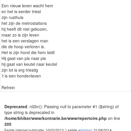
Een nieuw leven wacht hem
en het is eerder triest
zijn rusthuis
het zijn de metrostations
hij heeft dit niet gekozen,
maar zo is zijn leven
het is een verslagen man
die de hoop verloren is.
Het is zijn hond die hem leidt
Hij gaat van pis naar pis
hij gaat van keutel naar keutel
zijn lot is erg triestig
’t is een hondenleven
Refrein
Deprecated
: nl2br(): Passing null to parameter #1 ($string) of
type string is deprecated in
/home/bhiker/www/kontrarie.be/www/repertoire.php
on line
205
Eerste internet publicatie: 10/03/2013. Laatste
wijziging:
31/08/2014