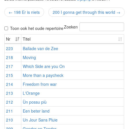
←
198 Er is niets
200 I gonna get through this world
→
Zoeken
Toon ook het oude repertoire
Nr
Titel
223
Ballade van de Zee
218
Moving
217
Which Side are you On
215
More than a paycheck
214
Freedom from war
213
L'Orange
212
Ùn possu più
211
Een beter land
210
Un Jour Sans Pluie
209
Gender en Tender