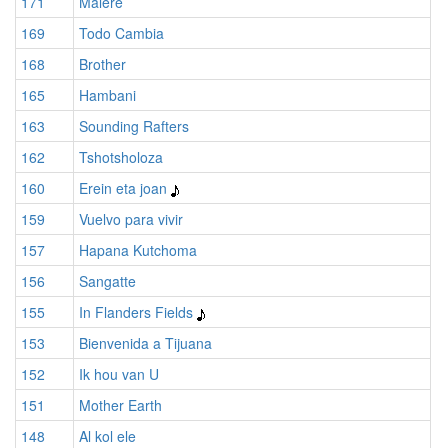
171
Malere
169
Todo Cambia
168
Brother
165
Hambani
163
Sounding Rafters
162
Tshotsholoza
160
Erein eta joan
159
Vuelvo para vivir
157
Hapana Kutchoma
156
Sangatte
155
In Flanders Fields
153
Bienvenida a Tijuana
152
Ik hou van U
151
Mother Earth
148
Al kol ele