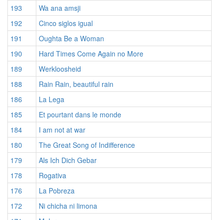
193
Wa ana amsji
192
Cinco siglos igual
191
Oughta Be a Woman
190
Hard Times Come Again no More
189
Werkloosheid
188
Rain Rain, beautiful rain
186
La Lega
185
Et pourtant dans le monde
184
I am not at war
180
The Great Song of Indifference
179
Als Ich Dich Gebar
178
Rogativa
176
La Pobreza
172
Ni chicha ni limona