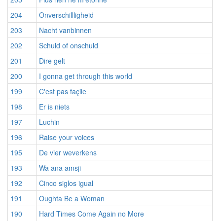
204
Onverschillligheid
203
Nacht vanbinnen
202
Schuld of onschuld
201
Dire gelt
200
I gonna get through this world
199
C'est pas façile
198
Er is niets
197
Luchin
196
Raise your voices
195
De vier weverkens
193
Wa ana amsji
192
Cinco siglos igual
191
Oughta Be a Woman
190
Hard Times Come Again no More