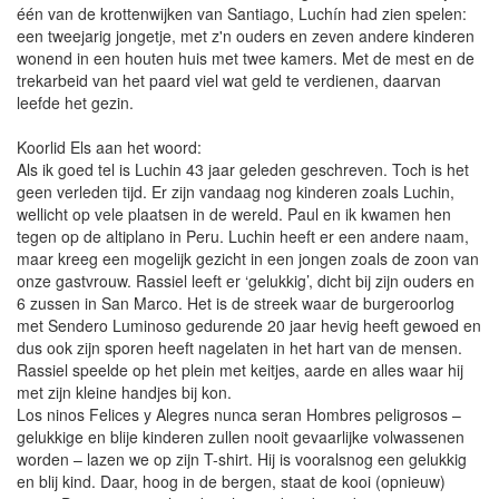
één van de krottenwijken van Santiago, Luchín had zien spelen:
een tweejarig jongetje, met z'n ouders en zeven andere kinderen
wonend in een houten huis met twee kamers. Met de mest en de
trekarbeid van het paard viel wat geld te verdienen, daarvan
leefde het gezin.
Koorlid Els aan het woord:
Als ik goed tel is Luchin 43 jaar geleden geschreven. Toch is het
geen verleden tijd. Er zijn vandaag nog kinderen zoals Luchin,
wellicht op vele plaatsen in de wereld. Paul en ik kwamen hen
tegen op de altiplano in Peru. Luchin heeft er een andere naam,
maar kreeg een mogelijk gezicht in een jongen zoals de zoon van
onze gastvrouw. Rassiel leeft er ‘gelukkig’, dicht bij zijn ouders en
6 zussen in San Marco. Het is de streek waar de burgeroorlog
met Sendero Luminoso gedurende 20 jaar hevig heeft gewoed en
dus ook zijn sporen heeft nagelaten in het hart van de mensen.
Rassiel speelde op het plein met keitjes, aarde en alles waar hij
met zijn kleine handjes bij kon.
Los ninos Felices y Alegres nunca seran Hombres peligrosos –
gelukkige en blije kinderen zullen nooit gevaarlijke volwassenen
worden – lazen we op zijn T-shirt. Hij is vooralsnog een gelukkig
en blij kind. Daar, hoog in de bergen, staat de kooi (opnieuw)