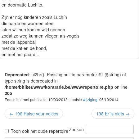
en doornatte Luchito.
Zijn er nóg kinderen zoals Luchín
die aarde en wormen eten,
laten wij hun kooien wijd openen
zodat ze weg kunnen vliegen als vogels
met de lappenbal
met de kat en de hond,
en met het paard...
Deprecated
: nl2br(): Passing null to parameter #1 ($string) of
type string is deprecated in
/home/bhiker/www/kontrarie.be/www/repertoire.php
on line
205
Eerste internet publicatie: 10/03/2013. Laatste
wijziging:
06/10/2014
←
196 Raise your voices
198 Er is niets
→
Zoeken
Toon ook het oude repertoire