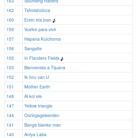
163
Sounding Rafters
162
Tshotsholoza
160
Erein eta joan
159
Vuelvo para vivir
157
Hapana Kutchoma
156
Sangatte
155
In Flanders Fields
153
Bienvenida a Tijuana
152
Ik hou van U
151
Mother Earth
148
Al kol ele
147
Yellow triangle
144
Oorlogsgeleerden
141
Bange blanke man
140
Antya Laba