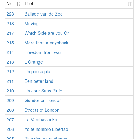
Nr
Titel
223
Ballade van de Zee
218
Moving
217
Which Side are you On
215
More than a paycheck
214
Freedom from war
213
L'Orange
212
Ùn possu più
211
Een beter land
210
Un Jour Sans Pluie
209
Gender en Tender
208
Streets of London
207
La Varshavianka
206
Yo te nombro Libertad
205
Plus rien ne m'étonne