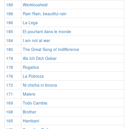
189
Werkloosheid
188
Rain Rain, beautiful rain
186
La Lega
185
Et pourtant dans le monde
184
I am not at war
180
The Great Song of Indifference
179
Als Ich Dich Gebar
178
Rogativa
176
La Pobreza
172
Ni chicha ni limona
171
Malere
169
Todo Cambia
168
Brother
165
Hambani