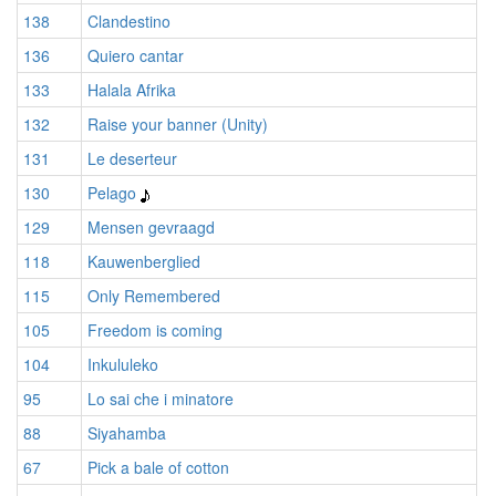
138
Clandestino
136
Quiero cantar
133
Halala Afrika
132
Raise your banner (Unity)
131
Le deserteur
130
Pelago
129
Mensen gevraagd
118
Kauwenberglied
115
Only Remembered
105
Freedom is coming
104
Inkululeko
95
Lo sai che i minatore
88
Siyahamba
67
Pick a bale of cotton