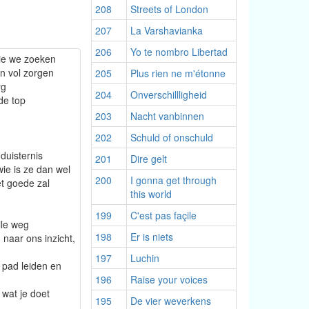
208
Streets of London
207
La Varshavianka
206
Yo te nombro Libertad
die we zoeken
n vol zorgen
205
Plus rien ne m'étonne
rg
204
Onverschillligheid
de top
203
Nacht vanbinnen
202
Schuld of onschuld
 duisternis
201
Dire gelt
wie is ze dan wel
200
I gonna get through
t goede zal
this world
199
C'est pas façile
ile weg
198
Er is niets
 naar ons inzicht,
197
Luchin
 pad leiden en
196
Raise your voices
 wat je doet
195
De vier weverkens