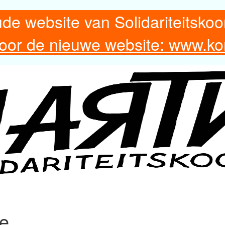
ude website van Solidariteitskoo
 voor de nieuwe website: www.ko
re