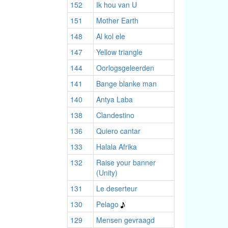
152
Ik hou van U
151
Mother Earth
148
Al kol ele
147
Yellow triangle
144
Oorlogsgeleerden
141
Bange blanke man
140
Antya Laba
138
Clandestino
136
Quiero cantar
133
Halala Afrika
132
Raise your banner
(Unity)
131
Le deserteur
130
Pelago
129
Mensen gevraagd