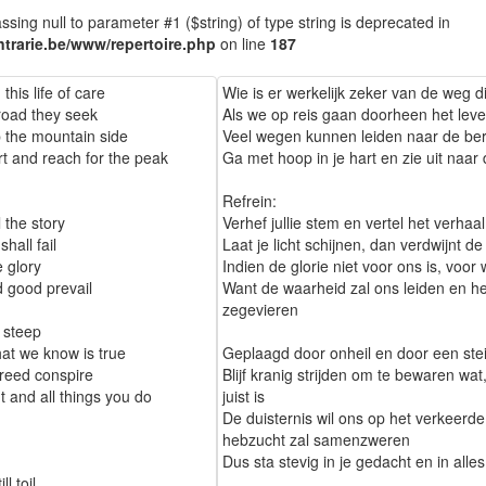
assing null to parameter #1 ($string) of type string is deprecated in
trarie.be/www/repertoire.php
on line
187
his life of care
Wie is er werkelijk zeker van de weg 
 road they seek
Als we op reis gaan doorheen het leve
 the mountain side
Veel wegen kunnen leiden naar de be
rt and reach for the peak
Ga met hoop in je hart en zie uit naar 
Refrein:
 the story
Verhef jullie stem en vertel het verhaal
shall fail
Laat je licht schijnen, dan verdwijnt de
e glory
Indien de glorie niet voor ons is, voor 
d good prevail
Want de waarheid zal ons leiden en he
zegevieren
s steep
hat we know is true
Geplaagd door onheil en door een ste
greed conspire
Blijf kranig strijden om te bewaren wat,
t and all things you do
juist is
De duisternis wil ons op het verkeerde
hebzucht zal samenzweren
Dus sta stevig in je gedacht en in alles
ll toil