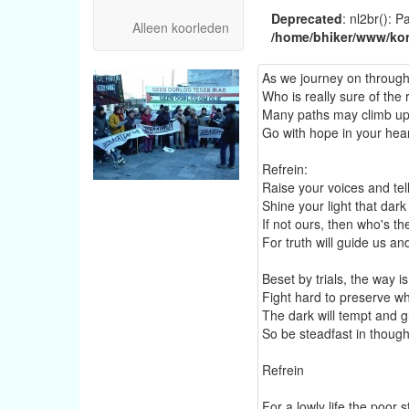
Deprecated
: nl2br(): P
Alleen koorleden
/home/bhiker/www/kon
As we journey on through t
Who is really sure of the
Many paths may climb up
Go with hope in your hea
Refrein:
Raise your voices and tell
Shine your light that dark 
If not ours, then who's th
For truth will guide us an
Beset by trials, the way i
Fight hard to preserve w
The dark will tempt and 
So be steadfast in though
Refrein
For a lowly life the poor sti