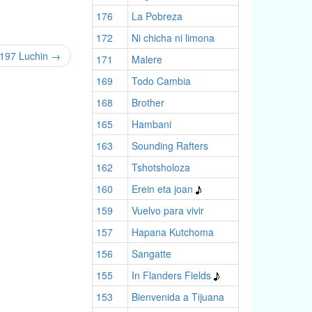
176
La Pobreza
172
Ni chicha ni limona
197 Luchin
→
171
Malere
169
Todo Cambia
168
Brother
165
Hambani
163
Sounding Rafters
162
Tshotsholoza
160
Erein eta joan
159
Vuelvo para vivir
157
Hapana Kutchoma
156
Sangatte
155
In Flanders Fields
153
Bienvenida a Tijuana