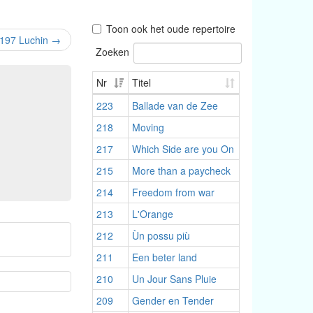
Toon ook het oude repertoire
197 Luchin
→
Zoeken
Nr
Titel
223
Ballade van de Zee
218
Moving
217
Which Side are you On
215
More than a paycheck
214
Freedom from war
213
L'Orange
212
Ùn possu più
211
Een beter land
210
Un Jour Sans Pluie
209
Gender en Tender