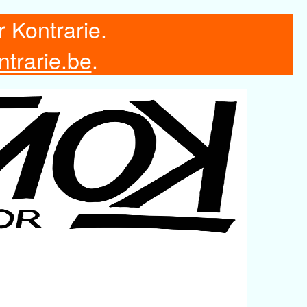
r Kontrarie.
ntrarie.be
.