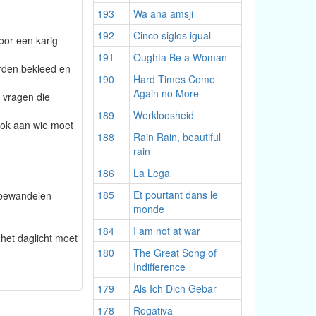
193
Wa ana amsji
192
Cinco siglos igual
oor een karig
191
Oughta Be a Woman
rden bekleed en
190
Hard Times Come
Again no More
 vragen die
189
Werkloosheid
 ook aan wie moet
188
Rain Rain, beautiful
rain
186
La Lega
185
Et pourtant dans le
bewandelen
monde
184
I am not at war
 het daglicht moet
180
The Great Song of
Indifference
179
Als Ich Dich Gebar
178
Rogativa