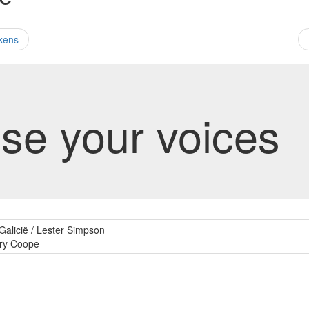
kens
se your voices
Galicië / Lester Simpson
rry Coope