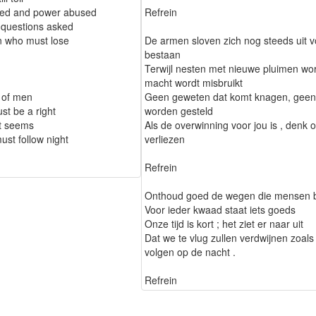
ered and power abused
Refrein
 questions asked
 on who must lose
De armen sloven zich nog steeds uit v
bestaan
Terwijl nesten met nieuwe pluimen wo
macht wordt misbruikt
 of men
Geen geweten dat komt knagen, geen
st be a right
worden gesteld
it seems
Als de overwinning voor jou is , denk
ust follow night
verliezen
Refrein
Onthoud goed de wegen die mensen 
Voor ieder kwaad staat iets goeds
Onze tijd is kort ; het ziet er naar uit
Dat we te vlug zullen verdwijnen zoals
volgen op de nacht .
Refrein