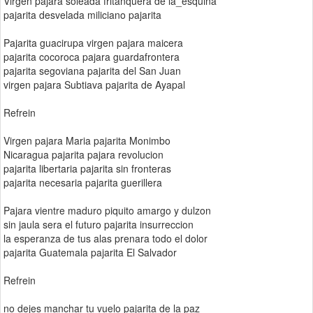
Virgen pajara soleada fritanquera de la_esquina
pajarita desvelada miliciano pajarita
Pajarita guacirupa virgen pajara maicera
pajarita cocoroca pajara guardafrontera
pajarita segoviana pajarita del San Juan
virgen pajara Subtiava pajarita de Ayapal
Refrein
Virgen pajara Maria pajarita Monimbo
Nicaragua pajarita pajara revolucion
pajarita libertaria pajarita sin fronteras
pajarita necesaria pajarita guerillera
Pajara vientre maduro piquito amargo y dulzon
sin jaula sera el futuro pajarita insurreccion
la esperanza de tus alas prenara todo el dolor
pajarita Guatemala pajarita El Salvador
Refrein
no dejes manchar tu vuelo pajarita de la paz