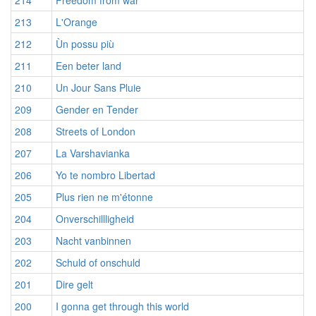
214
Freedom from war
213
L'Orange
212
Ùn possu più
211
Een beter land
210
Un Jour Sans Pluie
209
Gender en Tender
208
Streets of London
207
La Varshavianka
206
Yo te nombro Libertad
205
Plus rien ne m'étonne
204
Onverschillligheid
203
Nacht vanbinnen
202
Schuld of onschuld
201
Dire gelt
200
I gonna get through this world