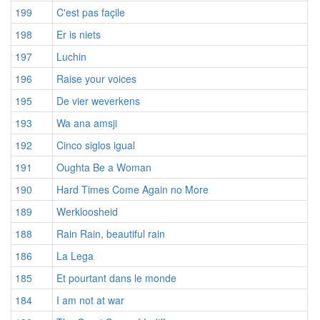
199
C'est pas façile
198
Er is niets
197
Luchin
196
Raise your voices
195
De vier weverkens
193
Wa ana amsji
192
Cinco siglos igual
191
Oughta Be a Woman
190
Hard Times Come Again no More
189
Werkloosheid
188
Rain Rain, beautiful rain
186
La Lega
185
Et pourtant dans le monde
184
I am not at war