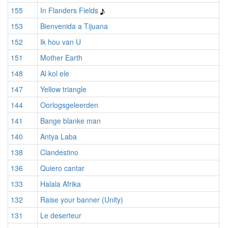
155
In Flanders Fields
153
Bienvenida a Tijuana
152
Ik hou van U
151
Mother Earth
148
Al kol ele
147
Yellow triangle
144
Oorlogsgeleerden
141
Bange blanke man
140
Antya Laba
138
Clandestino
136
Quiero cantar
133
Halala Afrika
132
Raise your banner (Unity)
131
Le deserteur