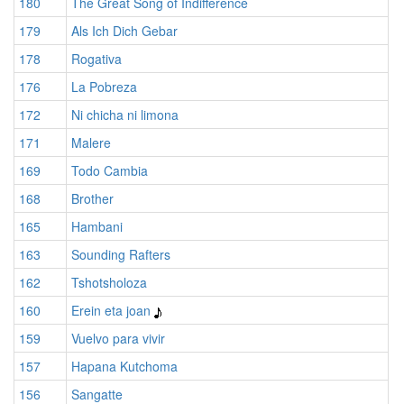
180
The Great Song of Indifference
179
Als Ich Dich Gebar
178
Rogativa
176
La Pobreza
172
Ni chicha ni limona
171
Malere
169
Todo Cambia
168
Brother
165
Hambani
163
Sounding Rafters
162
Tshotsholoza
160
Erein eta joan
159
Vuelvo para vivir
157
Hapana Kutchoma
156
Sangatte