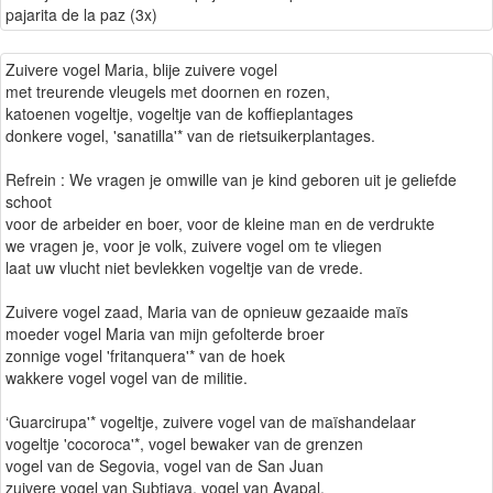
pajarita de la paz (3x)
Zuivere vogel Maria, blije zuivere vogel
met treurende vleugels met doornen en rozen,
katoenen vogeltje, vogeltje van de koffieplantages
donkere vogel, 'sanatilla'* van de rietsuikerplantages.
Refrein : We vragen je omwille van je kind geboren uit je geliefde
schoot
voor de arbeider en boer, voor de kleine man en de verdrukte
we vragen je, voor je volk, zuivere vogel om te vliegen
laat uw vlucht niet bevlekken vogeltje van de vrede.
Zuivere vogel zaad, Maria van de opnieuw gezaaide maïs
moeder vogel Maria van mijn gefolterde broer
zonnige vogel 'fritanquera'* van de hoek
wakkere vogel vogel van de militie.
‘Guarcirupa'* vogeltje, zuivere vogel van de maïshandelaar
vogeltje 'cocoroca'*, vogel bewaker van de grenzen
vogel van de Segovia, vogel van de San Juan
zuivere vogel van Subtiava, vogel van Ayapal.