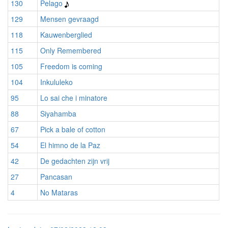
130
Pelago
129
Mensen gevraagd
118
Kauwenberglied
115
Only Remembered
105
Freedom is coming
104
Inkululeko
95
Lo sai che i minatore
88
Siyahamba
67
Pick a bale of cotton
54
El himno de la Paz
42
De gedachten zijn vrij
27
Pancasan
4
No Mataras