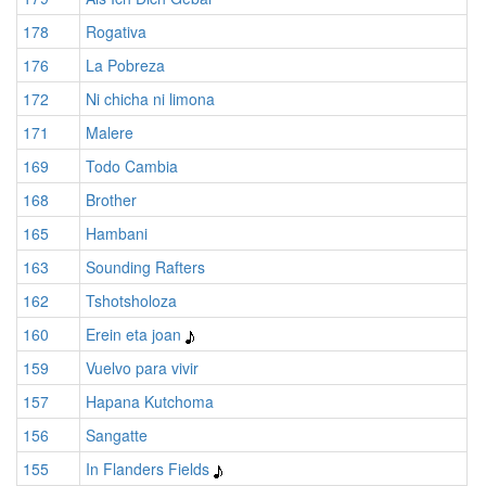
178
Rogativa
176
La Pobreza
172
Ni chicha ni limona
171
Malere
169
Todo Cambia
168
Brother
165
Hambani
163
Sounding Rafters
162
Tshotsholoza
160
Erein eta joan
159
Vuelvo para vivir
157
Hapana Kutchoma
156
Sangatte
155
In Flanders Fields