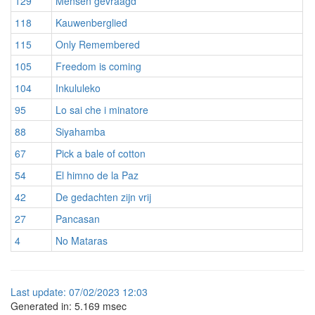
129
Mensen gevraagd
118
Kauwenberglied
115
Only Remembered
105
Freedom is coming
104
Inkululeko
95
Lo sai che i minatore
88
Siyahamba
67
Pick a bale of cotton
54
El himno de la Paz
42
De gedachten zijn vrij
27
Pancasan
4
No Mataras
Last
update:
07/02/2023 12:03
Generated in: 5.169 msec