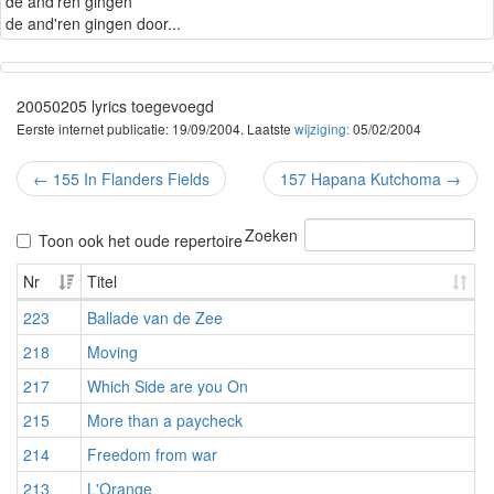
de and'ren gingen
de and'ren gingen door...
20050205 lyrics toegevoegd
Eerste internet publicatie: 19/09/2004. Laatste
wijziging:
05/02/2004
←
155 In Flanders Fields
157 Hapana Kutchoma
→
Zoeken
Toon ook het oude repertoire
Nr
Titel
223
Ballade van de Zee
218
Moving
217
Which Side are you On
215
More than a paycheck
214
Freedom from war
213
L'Orange