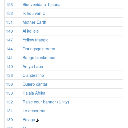
153
Bienvenida a Tijuana
152
Ik hou van U
151
Mother Earth
148
Al kol ele
147
Yellow triangle
144
Oorlogsgeleerden
141
Bange blanke man
140
Antya Laba
138
Clandestino
136
Quiero cantar
133
Halala Afrika
132
Raise your banner (Unity)
131
Le deserteur
130
Pelago