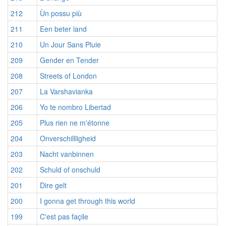
212
Ùn possu più
211
Een beter land
210
Un Jour Sans Pluie
209
Gender en Tender
208
Streets of London
207
La Varshavianka
206
Yo te nombro Libertad
205
Plus rien ne m'étonne
204
Onverschillligheid
203
Nacht vanbinnen
202
Schuld of onschuld
201
Dire gelt
200
I gonna get through this world
199
C'est pas façile