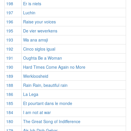
198
Er is niets
197
Luchin
196
Raise your voices
195
De vier weverkens
193
Wa ana amsji
192
Cinco siglos igual
191
Oughta Be a Woman
190
Hard Times Come Again no More
189
Werkloosheid
188
Rain Rain, beautiful rain
186
La Lega
185
Et pourtant dans le monde
184
I am not at war
180
The Great Song of Indifference
179
Als Ich Dich Gebar