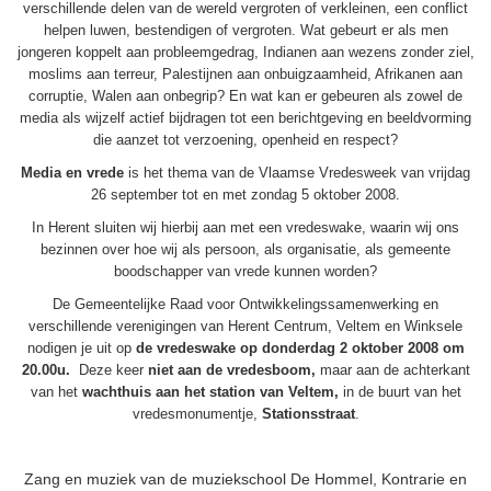
verschillende delen van de wereld vergroten of verkleinen, een conflict
helpen luwen, bestendigen of vergroten. Wat gebeurt er als men
jongeren koppelt aan probleemgedrag, Indianen aan wezens zonder ziel,
moslims aan terreur, Palestijnen aan onbuigzaamheid, Afrikanen aan
corruptie, Walen aan onbegrip? En wat kan er gebeuren als zowel de
media als wijzelf actief bijdragen tot een berichtgeving en beeldvorming
die aanzet tot verzoening, openheid en respect?
Media en vrede
is het thema van de Vlaamse Vredesweek van vrijdag
26 september tot en met zondag 5 oktober 2008.
In Herent sluiten wij hierbij aan met een vredeswake, waarin wij ons
bezinnen over hoe wij als persoon, als organisatie, als gemeente
boodschapper van vrede kunnen worden?
De Gemeentelijke Raad voor Ontwikkelingssamenwerking en
verschillende verenigingen van Herent Centrum, Veltem en Winksele
nodigen je uit op
de vredeswake
op donderdag 2 oktober 2008 om
20.00u.
Deze keer
niet aan de vredesboom,
maar aan de achterkant
van het
wachthuis aan het station van Veltem,
in de buurt van het
vredesmonumentje,
Stationsstraat
.
Zang en muziek van de muziekschool De Hommel, Kontrarie en