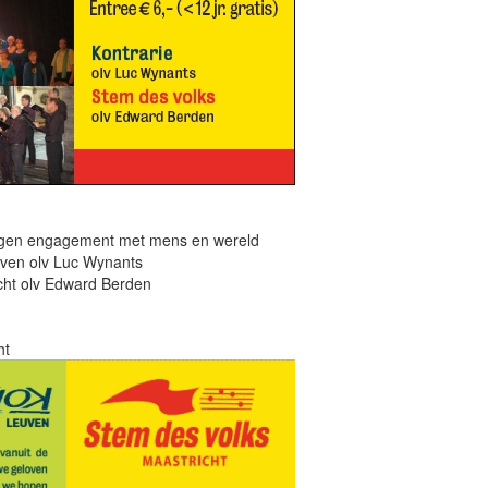
ngen engagement met mens en wereld
uven olv Luc Wynants
cht olv Edward Berden
ht