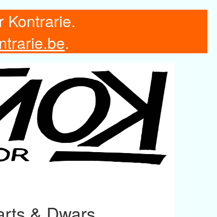
r Kontrarie.
ntrarie.be
.
arts & Dwars