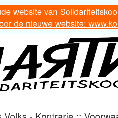
ude website van Solidariteitskoo
 voor de nieuwe website: www.ko
Volks - Kontrarie :: Voorwa