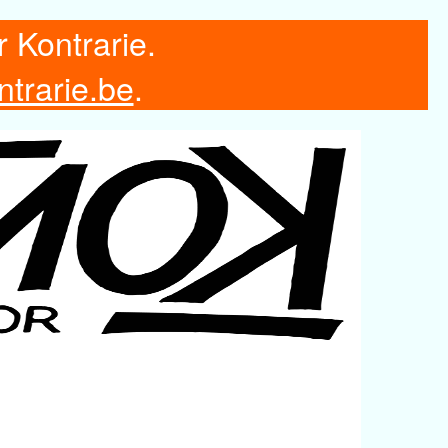
r Kontrarie.
ntrarie.be
.