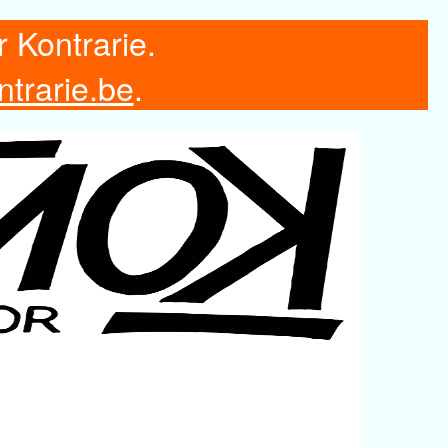
r Kontrarie.
ntrarie.be
.