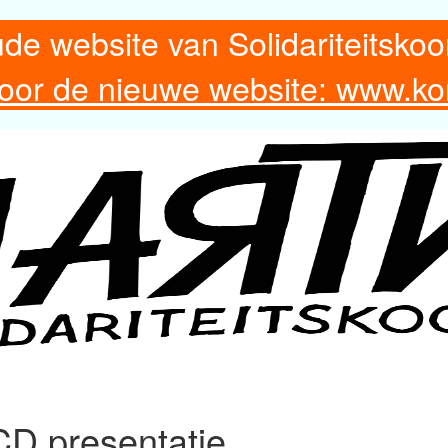
ude website van Solidariteitskoo
 voor de nieuwe website: www.ko
CD presentatie