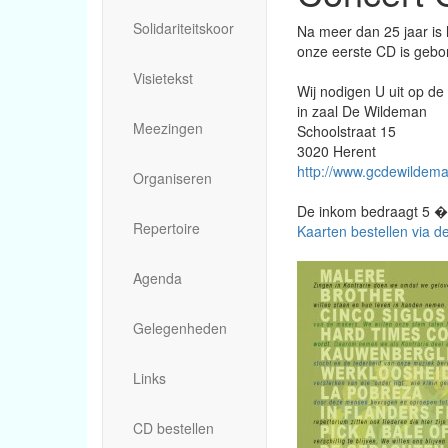
Solidariteitskoor
Na meer dan 25 jaar is h
onze eerste CD is gebo
Visietekst
Wij nodigen U uit op de
in zaal De Wildeman
Meezingen
Schoolstraat 15
3020 Herent
http://www.gcdewildema
Organiseren
De inkom bedraagt 5 �
Repertoire
Kaarten bestellen via d
Agenda
Gelegenheden
Links
CD bestellen