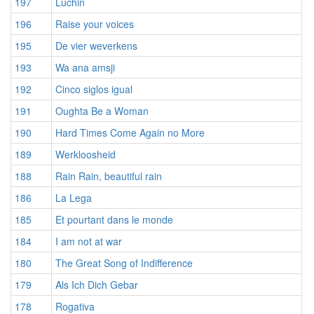
197
Luchin
196
Raise your voices
195
De vier weverkens
193
Wa ana amsji
192
Cinco siglos igual
191
Oughta Be a Woman
190
Hard Times Come Again no More
189
Werkloosheid
188
Rain Rain, beautiful rain
186
La Lega
185
Et pourtant dans le monde
184
I am not at war
180
The Great Song of Indifference
179
Als Ich Dich Gebar
178
Rogativa