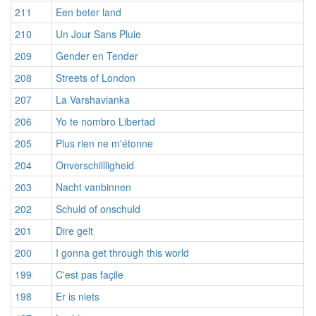
211
Een beter land
210
Un Jour Sans Pluie
209
Gender en Tender
208
Streets of London
207
La Varshavianka
206
Yo te nombro Libertad
205
Plus rien ne m'étonne
204
Onverschillligheid
203
Nacht vanbinnen
202
Schuld of onschuld
201
Dire gelt
200
I gonna get through this world
199
C'est pas façile
198
Er is niets