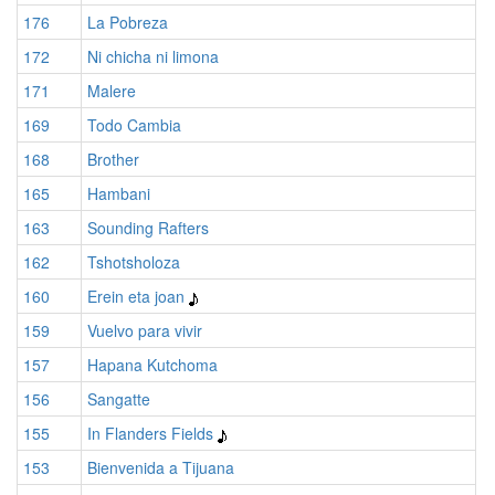
176
La Pobreza
172
Ni chicha ni limona
171
Malere
169
Todo Cambia
168
Brother
165
Hambani
163
Sounding Rafters
162
Tshotsholoza
160
Erein eta joan
159
Vuelvo para vivir
157
Hapana Kutchoma
156
Sangatte
155
In Flanders Fields
153
Bienvenida a Tijuana