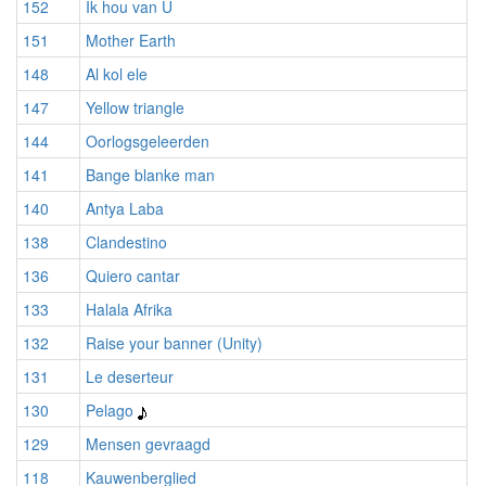
152
Ik hou van U
151
Mother Earth
148
Al kol ele
147
Yellow triangle
144
Oorlogsgeleerden
141
Bange blanke man
140
Antya Laba
138
Clandestino
136
Quiero cantar
133
Halala Afrika
132
Raise your banner (Unity)
131
Le deserteur
130
Pelago
129
Mensen gevraagd
118
Kauwenberglied