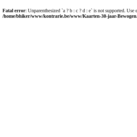
Fatal error
: Unparenthesized `a ? b : c ? d : e` is not supported. Use eith
/home/bhiker/www/kontrarie.be/www/Kaarten-30-jaar-Bewogen