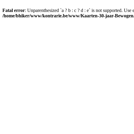
Fatal error
: Unparenthesized `a ? b : c ? d : e` is not supported. Use eith
/home/bhiker/www/kontrarie.be/www/Kaarten-30-jaar-Bewogen